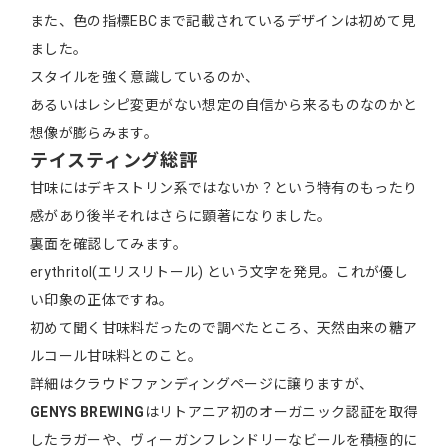
また、色の指標EBCまで記載されているデザインは初めて見
ました。
スタイルを強く意識しているのか、
あるいはレシピ変更がない想定の自信から来るものなのかと
想像が膨らみます。
テイスティング総評
甘味にはデキストリン系ではないか？という特有のもったり
感があり後半それはさらに顕著になりました。
裏面を確認してみます。
erythritol(エリスリトール) という文字を発見。これが優し
い印象の正体ですね。
初めて聞く甘味料だったので調べたところ、天然由来の糖ア
ルコール甘味料とのこと。
詳細はクラウドファンディングページに譲りますが、
GENYS BREWING
はリトアニア初のオーガニック認証を取得
したラガーや、ヴィーガンフレンドリーなビールを積極的に