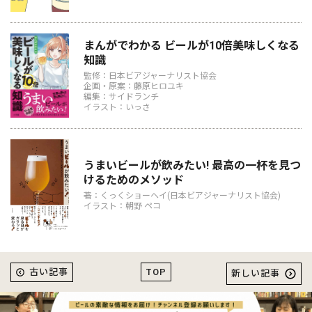
まんがでわかる ビールが10倍美味しくなる
知識
監修：日本ビアジャーナリスト協会
企画・原案：藤原ヒロユキ
編集：サイドランチ
イラスト：いっさ
うまいビールが飲みたい! 最高の一杯を見つ
けるためのメソッド
著：くっくショーヘイ(日本ビアジャーナリスト協会)
イラスト：朝野 ペコ
TOP
古い記事
新しい記事