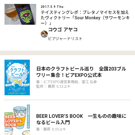
2017.3.9 Thu.
テイスティングレポ：ブレタノマイセスを加え
たヴィクトリー「Sour Monkey（サワーモンキ
ー）」
コウゴ アヤコ
ビアジャーナリスト
日本のクラフトビール巡り 全国203ブル
ワリー集合！ビアEXPO公式本
著：ビアEXPO運営事務局、富江 弘幸
監修： 藤原 ヒロユキ
BEER LOVER’S BOOK 一生ものの趣味に
なるビール入門
著：藤原 ヒロユキ