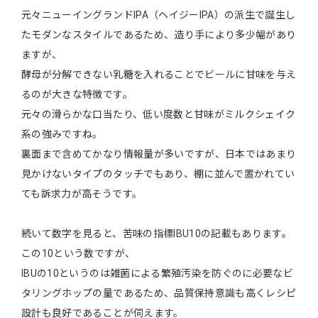
元々ニューイングランドIPA（ヘイジーIPA）の派生で誕生し
たモダンなスタイルであるため、造り手により多少幅があり
ますが、
酵母が分解できない乳糖を入れることでビールに甘味を与え
るのが大きな特徴です。
元々の滑らかな口当たり、低い度数と甘味がミルクシェイク
系の強みですね。
裏面まで含めてかなり情報量が多いですが、日本ではあまり
見かけないタイプのタッチでもあり、棚に並んで置かれてい
ても訴求力が高そうです。
続いて数字を見ると、苦味の指標IBU10の記載もあります。
この10という数ですが、
IBUの10というのは雑菌による繁殖汚染を防ぐのに必要なビ
タリングホップの量であるため、品質保持意識も高くレシピ
設計も良好であることが伺えます。