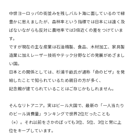
中世ヨーロッパの街並みを残しバルト海に面しているので緑
豊かに思えましたが、森林率という指標では日本には遠く及
ばないながらも反対に農地率では3倍近くの差をつけていま
す。
ですが現在の主な産業は石油精製、食品、木材加工、家具製
造業に加えレーザー技術やテック分野などの発展がめざまし
い国。
日本との関係としては、杉浦千畝氏が通称「命のビザ」を発
給したことで知られているため親日の方が多く、
記念館が建てられていることはご存じかもしれません。
そんなリトアニア。実はビール大国で、最新の「一人当たり
のビール消費量」ランキングで世界2位だったことも
（※）。それ以前をさかのぼっても3位、5位、3位と常に上
位をキープしています。