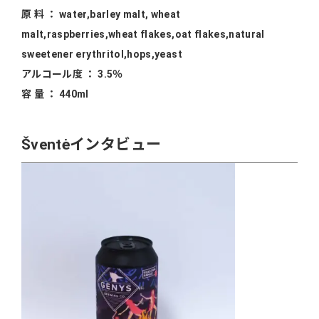
原 料 ： water,barley malt, wheat
malt,raspberries,wheat flakes,oat flakes,natural
sweetener erythritol,hops,yeast
ア
ルコール度 ： 3.5％
容 量 ： 440ml
Šventėインタビュー