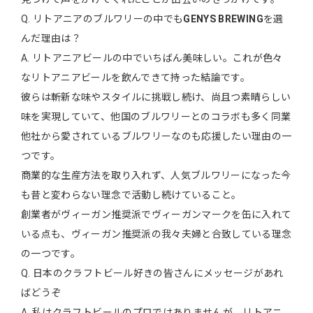
Q. リトアニアのブルワリーの中でも
GENYS BREWING
を選
んだ理由は？
A. リトアニアビールの中でいちばん美味しい。これが色々
なリトアニアビールを飲んできて持った結論です。
彼らは斬新な味やスタイルに挑戦し続け、尚且つ素晴らしい
味を実現していて、他国のブルワリーとのコラボも多く同業
他社から愛されているブルワリーなのも応援したい理由の一
つです。
商業的な生産方法を取り入れず、人気ブルワリーになった今
も昔と変わらない理念で活動し続けていること。
創業者がヴィーガン推奨派でヴィーガンマークを缶に入れて
いる点も、ヴィーガン推奨派の我々夫婦と合致している理念
の一つです。
Q. 日本のクラフトビール好きの皆さんにメッセージがあれ
ばどうぞ
A. 私はクラフトビールのプロではありませんが、リトアニ