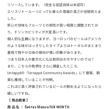
リリースしています。（完全な認証自体は未認可）
エリスリトール一つとっても彼らの意識の高さが垣間見えま
した。
肝心の甘味もフルーツとの相性が良い程度に調整されてお
り、ドリンカビリティが大変高いです。
個人的な主観になりますが、ヨーロッパのビールはアメリカ
のような味がはっきりしたタイプよりはトータルのまとまり
重視で穏やかな味の傾向が強い印象があります。
つまり日本人の食文化にも比較的合わせやすいのでは？
また、こちらの銘柄をさらに調査したところ、
Untappdの「Untappd Community Awards」にて銀賞、銅
賞も獲得していることが判明。
これほど高く評価されているビールが飲めるようになったら
嬉しいですね。
【 商品概要 】
商 品 名 ： Šeštas Mėnuo/SIX MONTH