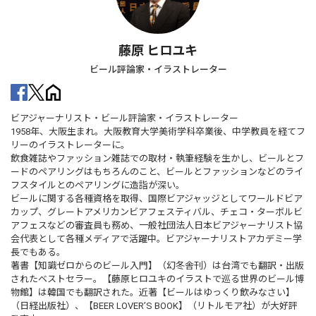
藤原 ヒロユキ
ビール評論家・イラストレーター
ビアジャーナリスト・ビール評論家・イラストレーター
1958年、大阪生まれ。大阪教育大学美術学科卒業後、中学教員を経てフ
リーのイラストレーターに。
飲食雑誌やファッション雑誌での取材・執筆経験を生かし、ビールとフ
ードのペアリングはもちろんのこと、ビールとファッションなどのライ
フスタイルとのペアリングに造詣が深い。
ビールに関する各種資格を取得、国際ビアジャッジとしてワールドビア
カップ、グレートアメリカンビアフェスティバル、チェコ・ターボルビ
アフェスなどの審査員も務め、一般社団法人日本ビアジャーナリスト協
会代表として各種メディアで活躍中。ビアジャーナリストアカデミー学
長でもある。
著書【知識ゼロからのビール入門】（幻冬舎刊）は台湾でも翻訳・出版
されたベストセラー。【藤原ヒロユキのイラストで巡る世界のビール博
物館】は韓国でも翻訳された。近著【ビールはゆっくり飲みなさい】
（日経出版社）、【BEER LOVER’S BOOK】（リトルモア社）が大好評