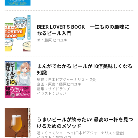
BEER LOVER’S BOOK 一生ものの趣味に
なるビール入門
著：藤原 ヒロユキ
まんがでわかる ビールが10倍美味しくなる
知識
監修：日本ビアジャーナリスト協会
企画・原案：藤原ヒロユキ
編集：サイドランチ
イラスト：いっさ
うまいビールが飲みたい! 最高の一杯を見つ
けるためのメソッド
著：くっくショーヘイ(日本ビアジャーナリスト協会)
イラスト：朝野 ペコ