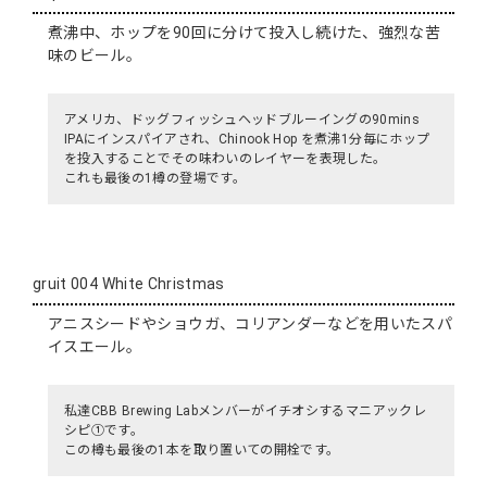
煮沸中、ホップを90回に分けて投入し続けた、強烈な苦
味のビール。
アメリカ、ドッグフィッシュヘッドブルーイングの90mins
IPAにインスパイアされ、Chinook Hop を煮沸1分毎にホップ
を投入することでその味わいのレイヤーを表現した。
これも最後の1樽の登場です。
gruit 004 White Christmas
アニスシードやショウガ、コリアンダーなどを用いたスパ
イスエール。
私達CBB Brewing Labメンバーがイチオシするマニアックレ
シピ①です。
この樽も最後の1本を取り置いての開栓です。