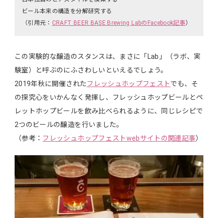
ビール本来の構造を分解研究する
（引用元：
CRAFT BEER BASE Brewing LabのFacebook記事
）
この実験的な醸造のスタンスは、まさに「Lab」（ラボ、実
験室）と呼ぶのにふさわしいといえるでしょう。
2019年秋に開催された
フレッシュホップフェスト
でも、そ
の探究心をいかんなく発揮し、フレッシュホップビールとペ
レットホップビールを飲み比べられるように、同じレシピで
2つのビールの醸造を行いました。
（参考：
フレッシュホップフェストwebサイトの関連記事
）