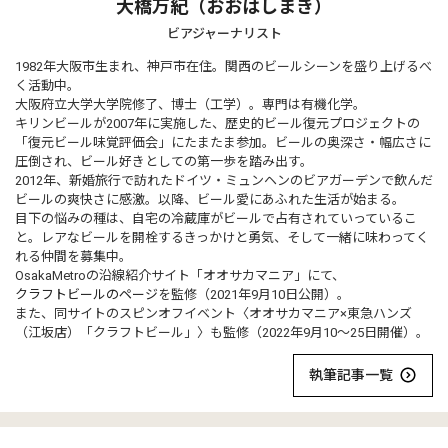
大橋万紀（おおはしまき）
ビアジャーナリスト
1982年大阪市生まれ、神戸市在住。関西のビールシーンを盛り上げるべ
く活動中。
大阪府立大学大学院修了、博士（工学）。専門は有機化学。
キリンビールが2007年に実施した、歴史的ビール復元プロジェクトの
「復元ビール味覚評価会」にたまたま参加。ビールの奥深さ・幅広さに
圧倒され、ビール好きとしての第一歩を踏み出す。
2012年、新婚旅行で訪れたドイツ・ミュンヘンのビアガーデンで飲んだ
ビールの爽快さに感激。以降、ビール愛にあふれた生活が始まる。
目下の悩みの種は、自宅の冷蔵庫がビールで占有されていっているこ
と。レアなビールを開栓するきっかけと勇気、そして一緒に味わってく
れる仲間を募集中。
OsakaMetroの沿線紹介サイト「オオサカマニア」にて、
クラフトビールのページ
を監修（2021年9月10日公開）。
また、同サイトのスピンオフイベント〈オオサカマニア×東急ハンズ
（江坂店）「クラフトビール」〉も監修（2022年9月10〜25日開催）。
執筆記事一覧