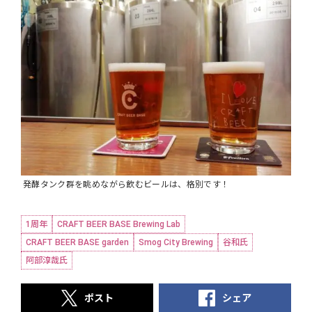
発酵タンク群を眺めながら飲むビールは、格別です！
1周年
CRAFT BEER BASE Brewing Lab
CRAFT BEER BASE garden
Smog City Brewing
谷和氏
阿部淳哉氏
ポスト
シェア