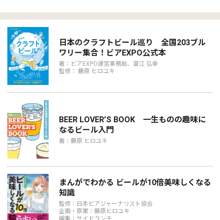
日本のクラフトビール巡り 全国203ブル
ワリー集合！ビアEXPO公式本
著：ビアEXPO運営事務局、富江 弘幸
監修： 藤原 ヒロユキ
BEER LOVER’S BOOK 一生ものの趣味に
なるビール入門
著：藤原 ヒロユキ
まんがでわかる ビールが10倍美味しくなる
知識
監修：日本ビアジャーナリスト協会
企画・原案：藤原ヒロユキ
編集：サイドランチ