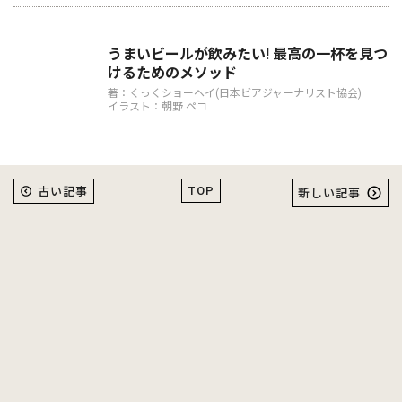
イラスト：いっさ
うまいビールが飲みたい! 最高の一杯を見つ
けるためのメソッド
著：くっくショーヘイ(日本ビアジャーナリスト協会)
イラスト：朝野 ペコ
TOP
古い記事
新しい記事