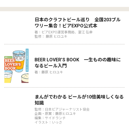
日本のクラフトビール巡り 全国203ブル
ワリー集合！ビアEXPO公式本
著：ビアEXPO運営事務局、富江 弘幸
監修： 藤原 ヒロユキ
BEER LOVER’S BOOK 一生ものの趣味に
なるビール入門
著：藤原 ヒロユキ
まんがでわかる ビールが10倍美味しくなる
知識
監修：日本ビアジャーナリスト協会
企画・原案：藤原ヒロユキ
編集：サイドランチ