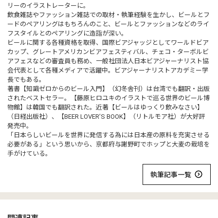
リーのイラストレーターに。
飲食雑誌やファッション雑誌での取材・執筆経験を生かし、ビールとフ
ードのペアリングはもちろんのこと、ビールとファッションなどのライ
フスタイルとのペアリングに造詣が深い。
ビールに関する各種資格を取得、国際ビアジャッジとしてワールドビア
カップ、グレートアメリカンビアフェスティバル、チェコ・ターボルビ
アフェスなどの審査員も務め、一般社団法人日本ビアジャーナリスト協
会代表として各種メディアで活躍中。ビアジャーナリストアカデミー学
長でもある。
著書【知識ゼロからのビール入門】（幻冬舎刊）は台湾でも翻訳・出版
されたベストセラー。【藤原ヒロユキのイラストで巡る世界のビール博
物館】は韓国でも翻訳された。近著【ビールはゆっくり飲みなさい】
（日経出版社）、【BEER LOVER’S BOOK】（リトルモア社）が大好評
発売中。
「日本らしいビールを世界に発信する為には日本産の原料を充実させる
必要がある」という思いから、京都府与謝野町でホップと大麦の栽培を
手がけている。
執筆記事一覧