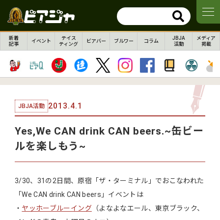
新着
テイス
JBJA
メディア
イベント
ビアバー
ブルワー
コラム
記事
ティング
活動
掲載
2013.4.1
JBJA活動
Yes,We CAN drink CAN beers.~缶ビー
ルを楽しもう~
3/30、31の2日間、原宿「ザ・ターミナル」でおこなわれた
「We CAN drink CAN beers」イベントは
・
ヤッホーブルーイング
（よなよなエール、東京ブラック、