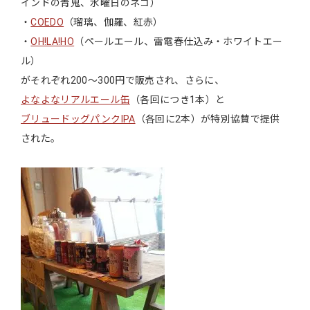
インドの青鬼、水曜日のネコ）
・
COEDO
（瑠璃、伽羅、紅赤）
・
OH!LA!HO
（ペールエール、雷電春仕込み・ホワイトエー
ル）
がそれぞれ200～300円で販売され、さらに、
よなよなリアルエール缶
（各回につき1本）と
ブリュードッグパンクIPA
（各回に2本）が特別協賛で提供
された。