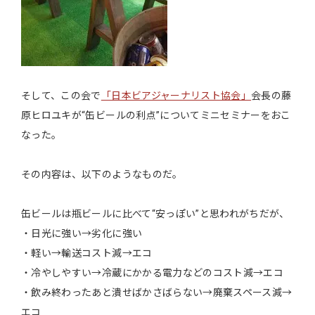
そして、この会で
「日本ビアジャーナリスト協会」
会長の藤
原ヒロユキが“缶ビールの利点”についてミニセミナーをおこ
なった。
その内容は、以下のようなものだ。
缶ビールは瓶ビールに比べて“安っぽい”と思われがちだが、
・日光に強い→劣化に強い
・軽い→輸送コスト減→エコ
・冷やしやすい→冷蔵にかかる電力などのコスト減→エコ
・飲み終わったあと潰せばかさばらない→廃棄スペース減→
エコ