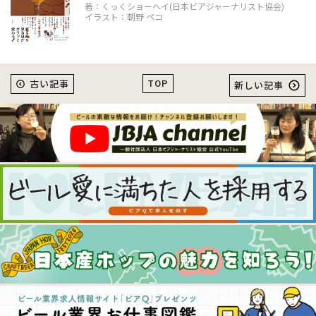
著：くっくショーヘイ(日本ビアジャーナリスト協会)
イラスト：朝野 ペコ
TOP
古い記事
新しい記事