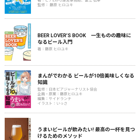
著：ビアEXPO運営事務局、富江 弘幸
監修： 藤原 ヒロユキ
BEER LOVER’S BOOK 一生ものの趣味に
なるビール入門
著：藤原 ヒロユキ
まんがでわかる ビールが10倍美味しくなる
知識
監修：日本ビアジャーナリスト協会
企画・原案：藤原ヒロユキ
編集：サイドランチ
イラスト：いっさ
うまいビールが飲みたい! 最高の一杯を見つ
けるためのメソッド