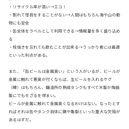
・リサイクル率が高い→エコ！
・割れて怪我をすることがない→人間はもちろん海や山の動
物にも安全
・缶全体をラベルとして利用できる→情報量を多く盛り込め
る
・栓抜きを忘れても飲むことが出来る→うっかり者には最適
といった利点がある。
また、「缶ビールは金属臭い」という人がいるが、ビールが
金属に触れて悪臭が付くならば、生ビールを入れるケグ
（樽）はもちろん、醸造所の熟成タンクもすべて木製か陶器
製にでもせざるを得まい。
ビールが金属に触れて金属臭くなるわけはない。なったとす
ればそれは缶やタンク自体に錆や亀裂といった重大な欠陥が
あるはずだ。