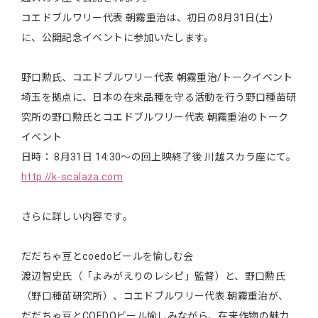
コエドブルワリー代表 朝霧重治は、初日の8月31日(土）
に、公開記念イベントに参加いたします。
野口勲氏、コエドブルワリー代表 朝霧重治/トークイベント
埼玉を拠点に、日本の在来品種を守る活動を行う野口種苗研
究所の野口勲氏とコエドブルワリー代表 朝霧重治のトーク
イベント
日時： 8月31日 14:30～の回上映終了後 川越スカラ座にて。
http://k-scalaza.com
さらに詳しい内容です。
だだちゃ豆とcoedoビールを愉しむ会
渡辺智史氏（「よみがえりのレシピ」監督）と、野口勲氏
（野口種苗研究所）、コエドブルワリー代表 朝霧重治が、
だだちゃ豆とCOEDOビール愉しみながら、在来作物の魅力