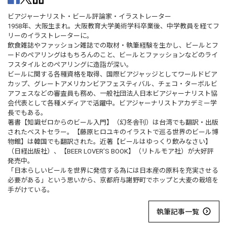
ビアジャーナリスト・ビール評論家・イラストレーター
1958年、大阪生まれ。大阪教育大学美術学科卒業後、中学教員を経てフ
リーのイラストレーターに。
飲食雑誌やファッション雑誌での取材・執筆経験を生かし、ビールとフ
ードのペアリングはもちろんのこと、ビールとファッションなどのライ
フスタイルとのペアリングに造詣が深い。
ビールに関する各種資格を取得、国際ビアジャッジとしてワールドビア
カップ、グレートアメリカンビアフェスティバル、チェコ・ターボルビ
アフェスなどの審査員も務め、一般社団法人日本ビアジャーナリスト協
会代表として各種メディアで活躍中。ビアジャーナリストアカデミー学
長でもある。
著書【知識ゼロからのビール入門】（幻冬舎刊）は台湾でも翻訳・出版
されたベストセラー。【藤原ヒロユキのイラストで巡る世界のビール博
物館】は韓国でも翻訳された。近著【ビールはゆっくり飲みなさい】
（日経出版社）、【BEER LOVER’S BOOK】（リトルモア社）が大好評
発売中。
「日本らしいビールを世界に発信する為には日本産の原料を充実させる
必要がある」という思いから、京都府与謝野町でホップと大麦の栽培を
手がけている。
執筆記事一覧