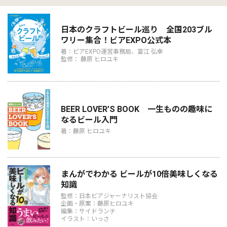
日本のクラフトビール巡り 全国203ブル
ワリー集合！ビアEXPO公式本
著：ビアEXPO運営事務局、富江 弘幸
監修： 藤原 ヒロユキ
BEER LOVER’S BOOK 一生ものの趣味に
なるビール入門
著：藤原 ヒロユキ
まんがでわかる ビールが10倍美味しくなる
知識
監修：日本ビアジャーナリスト協会
企画・原案：藤原ヒロユキ
編集：サイドランチ
イラスト：いっさ