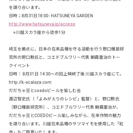
を語り合います。
日時；8月31日18:00- HATSUNEYA GARDEN
http://www.hatsuneya.jp/access
※川越スカラ座から徒歩1分
埼玉を拠点に、日本の在来品種を守る活動を行う野口種苗研
究所の野口勲氏と、コエドブルワリー代表 朝霧重治のトー
クイベント
日時： 8月31日 14:30～の回上映終了後 川越スカラ座にて。
http://k-scalaza.com
だだちゃ豆とcoedoビールを愉しむ会
渡辺智史氏（「よみがえりのレシピ」監督）と、野口勲氏
（野口種苗研究所）、コエドブルワリー代表 朝霧重治が、
だだちゃ豆とCOEDOビール愉しみながら、在来作物の魅力
を語り合います。川越在来品種のサツマイモを使用した「紅
赤」もご用意いたします。