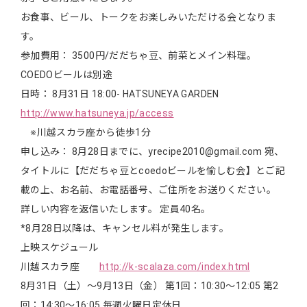
お食事、ビール、トークをお楽しみいただける会となりま
す。
参加費用： 3500円/だだちゃ豆、前菜とメイン料理。
COEDOビールは別途
日時： 8月31日 18:00- HATSUNEYA GARDEN
http://www.hatsuneya.jp/access
※川越スカラ座から徒歩1分
申し込み： 8月28日までに、yrecipe2010@gmail.com 宛、
タイトルに【だだちゃ豆とcoedoビールを愉しむ会】とご記
載の上、お名前、お電話番号、ご住所をお送りください。
詳しい内容を返信いたします。 定員40名。
*8月28日以降は、キャンセル料が発生します。
上映スケジュール
川越スカラ座
http://k-scalaza.com/index.html
8月31日（土）～9月13日（金） 第1回：10:30～12:05 第2
回：14:30～16:05 毎週火曜日定休日