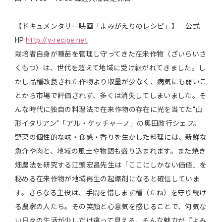
【ドキュメンタリー映画「よみがえりのレシピ」】 公式
HP
http://y-recipe.net
栽培者自身が種苗を管理し守ってきた在来作物（ざいらいさ
くもつ）は、世代を超えて地域に受け継がれてきました。し
かし品種改良された作物より収量が少なく、病気にも弱いこ
とから市場で評価されず、多くは消失してしまいました。そ
んな時代に独自の料理法で在来作物の存在に光を当てた“山
形イタリアン”「アル・ケッチャーノ」の奥田政行シェフ。
野菜の個性的な味・食感・香りを生かした料理には、新鮮な
魚介や肉と、地域の風土や物語も盛り込まれます。また焼き
畑農法を研究する江頭宏昌先生は「ここにしかない価値」を
秘める在来作物が地域再生の起爆剤になると確信していま
す。さらなる主役は、手間を惜しまず種（たね）を守り続け
る農家の人たち。その笑顔と心意気を感じることで、何気な
い日々の生活が少しだけ違って見える、そんな魅力が『よみ