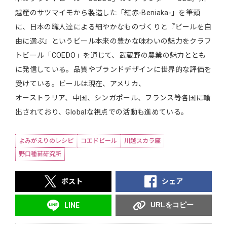
越産のサツマイモから製造した「紅赤-Beniaka-」を筆頭
に、日本の職人達による細やかなものづくりと『ビールを自
由に選ぶ』というビール本来の豊かな味わいの魅力をクラフ
トビール「COEDO」を通じて、武蔵野の農業の魅力ととも
に発信している。品質やブランドデザインに世界的な評価を
受けている。ビールは現在、アメリカ、
オーストラリア、中国、シンガポール、フランス等各国に輸
出されており、Globalな視点での活動も進めている。
よみがえりのレシピ
コエドビール
川越スカラ座
野口種苗研究所
ポスト
シェア
URLをコピー
LINE