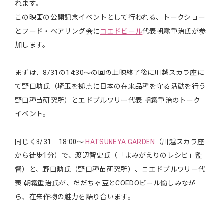
れます。
この映画の公開記念イベントとして行われる、トークショー
とフード・ペアリング会に
コエドビール
代表朝霧重治氏が参
加します。
まずは、8/31の14:30～の回の上映終了後に川越スカラ座に
て野口勲氏（埼玉を拠点に日本の在来品種を守る活動を行う
野口種苗研究所）とエドブルワリー代表 朝霧重治のトーク
イベント。
同じく8/31 18:00～
HATSUNEYA GARDEN
（川越スカラ座
から徒歩1分）で、渡辺智史氏（「よみがえりのレシピ」監
督）と、野口勲氏（野口種苗研究所）、コエドブルワリー代
表 朝霧重治氏が、だだちゃ豆とCOEDOビール愉しみなが
ら、在来作物の魅力を語り合います。