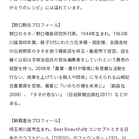
がえりのレシピ』には溢れています。
【野口勲氏プロフィール】
野口のタネ／野口種苗研究所代表。1944年生まれ。1963年
川越高校卒業。親子3代にわたり在来種・固定種、全国各地
の伝統野菜のタネを扱う種苗店を埼玉・飯能市で経営。店を
継ぐ以前は手塚治虫氏の担当編集者をしていたという異色の
経歴を持つ。2008年「農業・農村や環境に有意義な活動を
行ない、成果を上げている個人や団体」に与えられる山崎記
念農業賞を受賞。著書に『いのちの種を未来に』（創森社
2008）、『タネが危ない』（日経新聞出版社2011）などが
ある。
【朝霧重治プロフィール】
埼玉県川越市生まれ。Beer Beautifulをコンセプトとする日
本のクラフトビール「COEDO」のファウンダー・CEO。川