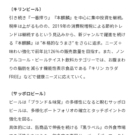
〔キリンビール〕
引き続き『一番搾り』『本麒麟』を中心に集中投資を継続。
税率は上がるものの、2019年の消費税増税による節約トレ
ンドは継続するという見込みから、新ジャンルで躍進を続け
る『本麒麟』は “本格的なうまさ” をさらに追求。ニーズ＋
味わい強化で前年比126％の販売数量を目指す。また、ノン
アルコール・ビールテイスト飲料カテゴリーでは、お腹まわ
りの脂肪を減らす機能性表示食品である『キリン カラダ
FREE』などで健康ニーズに応えていく。
〔サッポロビール〕
ビールは「ブランド＆味覚」の多様性になると睨むサッポロ
ビールは、多様化ポートフォリオの確立とタッチポイントの
強化を図る。
具体的には、缶商品で伸長を続ける『黒ラベル』の外食市場