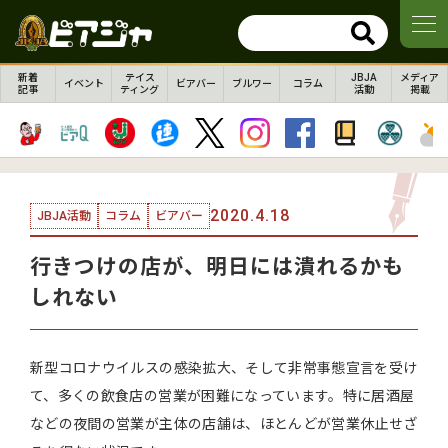
新着
テイス
JBJA
メディア
イベント
ビアバー
ブルワー
コラム
記事
ティング
活動
掲載
2020.4.18
JBJA活動
コラム
ビアバー
行きつけの店が、明日には潰れるかも
しれない
新型コロナウイルスの感染拡大、そして非常事態宣言を受け
て、多くの飲食店の営業が困難になっています。特に居酒屋
などの夜間の営業が主体の店舗は、ほとんどが営業休止せざ