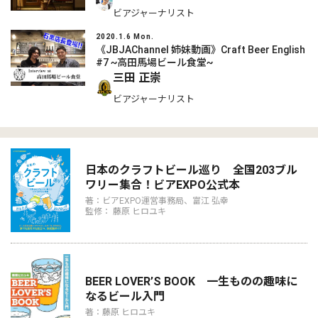
ビアジャーナリスト
2020.1.6 Mon.
《JBJAChannel 姉妹動画》Craft Beer English
#7 ~高田馬場ビール食堂~
三田 正崇
ビアジャーナリスト
日本のクラフトビール巡り 全国203ブル
ワリー集合！ビアEXPO公式本
著：ビアEXPO運営事務局、富江 弘幸
監修： 藤原 ヒロユキ
BEER LOVER’S BOOK 一生ものの趣味に
なるビール入門
著：藤原 ヒロユキ