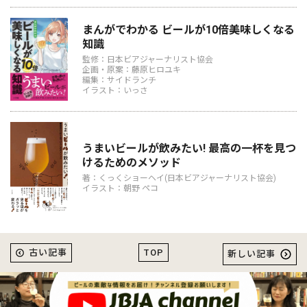
まんがでわかる ビールが10倍美味しくなる
知識
監修：日本ビアジャーナリスト協会
企画・原案：藤原ヒロユキ
編集：サイドランチ
イラスト：いっさ
うまいビールが飲みたい! 最高の一杯を見つ
けるためのメソッド
著：くっくショーヘイ(日本ビアジャーナリスト協会)
イラスト：朝野 ペコ
TOP
古い記事
新しい記事