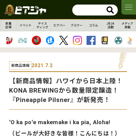
新着
テイス
JBJA
メディア
イベント
ビアバー
ブルワー
コラム
記事
ティング
活動
掲載
2021.7.2
新商品情報
【新商品情報】ハワイから日本上陸！
KONA BREWINGから数量限定醸造！
『Pineapple Pilsner』が新発売！
ʻO ka poʻe makemake i ka pia, Aloha!
（ビールが大好きな皆様！こんにちは！）