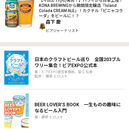
【今日2/17(月)発売！】ハワイから日本上陸！
KONA BREWINGから期間限定醸造『Island
Colada CREAM ALE』！カクテル「ピニャコラ
ーダ」をビールに！？
森下 慶
ビアジャーナリスト
日本のクラフトビール巡り 全国203ブル
ワリー集合！ビアEXPO公式本
著：ビアEXPO運営事務局、富江 弘幸
監修： 藤原 ヒロユキ
BEER LOVER’S BOOK 一生ものの趣味に
なるビール入門
著：藤原 ヒロユキ