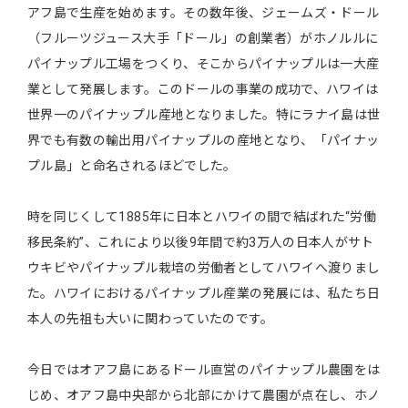
アフ島で生産を始めます。その数年後、ジェームズ・ドール
（フルーツジュース大手「ドール」の創業者）がホノルルに
パイナップル工場をつくり、そこからパイナップルは一大産
業として発展します。このドールの事業の成功で、ハワイは
世界一のパイナップル産地となりました。特にラナイ島は世
界でも有数の輸出用パイナップルの産地となり、「パイナッ
プル島」と命名されるほどでした。
時を同じくして1885年に日本とハワイの間で結ばれた“労働
移民条約”、これにより以後9年間で約3万人の日本人がサト
ウキビやパイナップル栽培の労働者としてハワイへ渡りまし
た。ハワイにおけるパイナップル産業の発展には、私たち日
本人の先祖も大いに関わっていたのです。
今日ではオアフ島にあるドール直営のパイナップル農園をは
じめ、オアフ島中央部から北部にかけて農園が点在し、ホノ