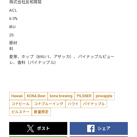
株式会社友和貿易
ACL
6.0%
IBU
25
原材
料
麦芽、ホップ（BRU-1、アザッカ）、パイナップルピュー
レ、香料（パイナップル）
Hawaii
KONA Beer
kona brewing
PILSNER
pineapple
コナビール
コナブルーイング
ハワイ
パイナップル
ピルスナー
数量限定
ポスト
シェア