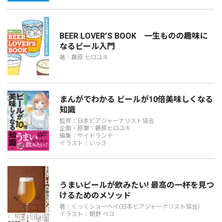
BEER LOVER’S BOOK 一生ものの趣味に
なるビール入門
著：藤原 ヒロユキ
まんがでわかる ビールが10倍美味しくなる
知識
監修：日本ビアジャーナリスト協会
企画・原案：藤原ヒロユキ
編集：サイドランチ
イラスト：いっさ
うまいビールが飲みたい! 最高の一杯を見つ
けるためのメソッド
著：くっくショーヘイ(日本ビアジャーナリスト協会)
イラスト：朝野 ペコ