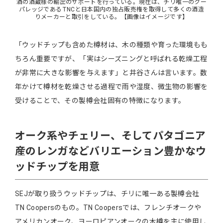
酒の酒蔵様の輸出のサポートを行っている。現在は、チリ唯一のクー
パレッジであるTNCと日本国内の独占販売権を取得して多くの酒造
りメーカーと取引をしている。【画像はイメージです】
「ウッドチップも含めた樽材は、木の種類や育った環境もも
ちろん重要ですが、「実はシーズニングと呼ばれる乾燥工程
が非常に大きな影響を与えます」と井谷さんは言います。数
年かけて樽材を乾燥させる過程で雨や湿度、微生物の影響を
受けることで、その製樽会社固有の特徴になります。
オーク系やチェリー、そしてパタゴニア
産のレンガなどバリエーション豊かなウ
ッドチップを用意
SEJが取り扱うウッドチップは、チリに唯一ある製樽会社
TN Coopersのもの。TN Coopersでは、フレンチオークや
アメリカンオーク、ヨーロピアンオークの木樽を主に使用し