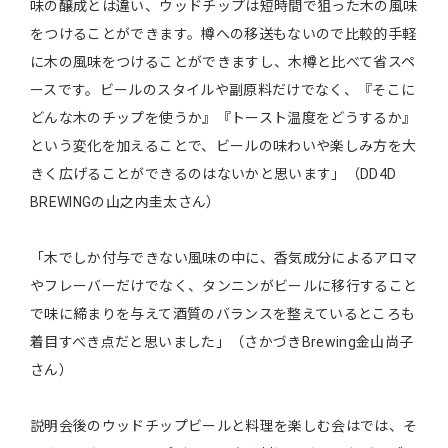
味の醸成とは違い、ウッドチップは短時間で狙った木の風味
をつけることができます。樽への移送もないので比較的手軽
に木の風味をつけることができますし、木樽と比べて省スペ
ースです。ビールのスタイルや副原料だけでなく、『そこに
どんな木のチップを使うか』『トースト温度をどうするか』
という変化を加えることで、ビールの味わいや楽しみ方を大
きく広げることができるのはないかと思います」（DD4D
BREWINGの山之内圭太さん）
「木でしか付与できない風味の中に、香気成分によるアロマ
やフレーバーだけでなく、タンニンがビールに移行すること
で味に締まりを与えて酒質のバランスを整えているところも
着目すべき点だと思いました」（さかづきBrewing金山尚子
さん）
説明会後のウッドチップビールと料理を楽しむ会はでは、そ