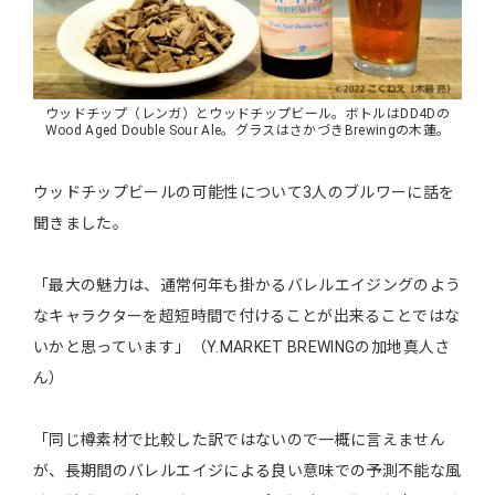
ウッドチップ（レンガ）とウッドチップビール。ボトルはDD4Dの
Wood Aged Double Sour Ale。グラスはさかづきBrewingの木蓮。
ウッドチップビールの可能性について3人のブルワーに話を
聞きました。
「最大の魅力は、通常何年も掛かるバレルエイジングのよう
なキャラクターを超短時間で付けることが出来ることではな
いかと思っています」（Y.MARKET BREWINGの加地真人さ
ん）
「同じ樽素材で比較した訳ではないので一概に言えません
が、長期間のバレルエイジによる良い意味での予測不能な風