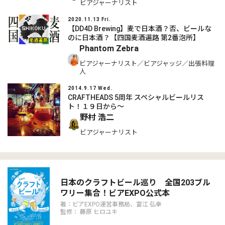
ビアジャーナリスト
2020.11.13 Fri.
【DD4D Brewing】麦で日本酒？否、ビールな
のに日本酒？【四国麦酒遍路 第2番泡所】
Phantom Zebra
ビアジャーナリスト／ビアジャッジ／出張料理
人
2014.9.17 Wed.
CRAFTHEADS 5周年 スペシャルビールリス
ト！１９日から〜
野村 浩二
ビアジャーナリスト
日本のクラフトビール巡り 全国203ブル
ワリー集合！ビアEXPO公式本
著：ビアEXPO運営事務局、富江 弘幸
監修： 藤原 ヒロユキ