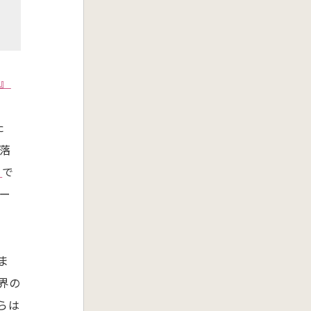
』
た
落
」
で
ー
ま
界の
らは