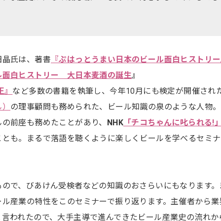
田晶氏は、著書
『ぷはっとうまい日本のビール面白ヒストリー
ル面白ヒストリー 大日本麦酒の誕生
』
王』
など多数の書籍を執筆し、今年10月にも検定が開催され
ん）
の理事顧問も務められた、ビール知識の泉のような人物。
んの前座も務めたことがあり、
NHK
「チコちゃんに叱られる!
ことも。まるで落語を聴くように楽しくビールを学べるセミナ
もので、びあけん受検者などの知識のおさらいにもなります。
ール産業の特性をこのセミナーで振り返ります。主催者から業
と言われたので、大手主導で進んできたビール産業史の流れか