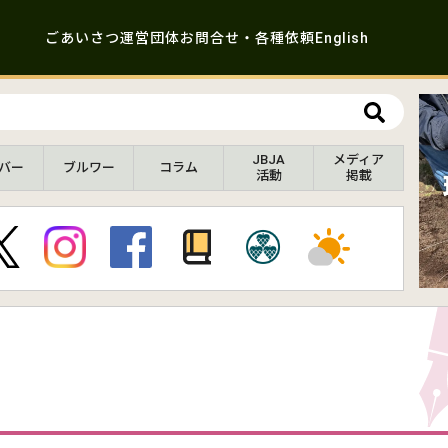
ごあいさつ
運営団体
お問合せ・各種依頼
English
JBJA
メディア
バー
ブルワー
コラム
活動
掲載