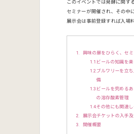
このイベントでは発酵に関す
セミナーが開催され、その中
展示会は事前登録すれば入場
1
興味の扉をひらく、セミ
1.1
ビールの知識を楽
1.2
ブルワリーを立ち
備
1.3
ビールを究めるあ
の溶存酸素管理
1.4
その他にも関連し
2
展示会チケットの入手及
3
開催概要