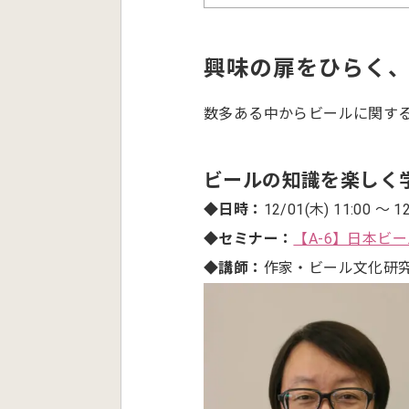
興味の扉をひらく
数多ある中からビールに関す
ビールの知識を楽しく
◆日時：
12/01(木) 11:00 ～ 12
◆セミナー：
【A-6】日本ビ
◆講師：
作家・ビール文化研