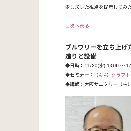
少しズレた視点を提示してみ
目次へ戻る
ブルワリーを立ち上げ
造りと設備
◆日時：
11/30(水) 13:00 ～ 14
◆セミナー：
【A-4】クラフ
◆講師：
大阪サニタリー（株）