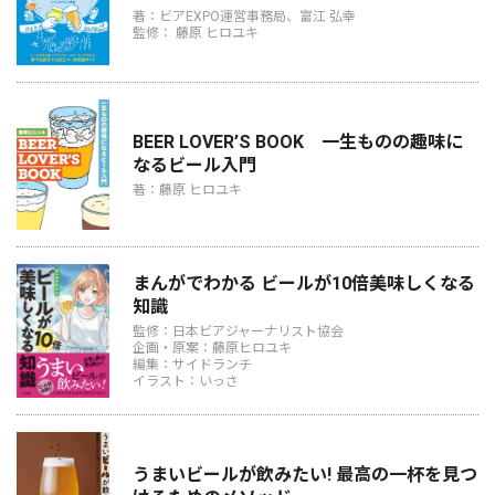
著：ビアEXPO運営事務局、富江 弘幸
監修： 藤原 ヒロユキ
BEER LOVER’S BOOK 一生ものの趣味に
なるビール入門
著：藤原 ヒロユキ
まんがでわかる ビールが10倍美味しくなる
知識
監修：日本ビアジャーナリスト協会
企画・原案：藤原ヒロユキ
編集：サイドランチ
イラスト：いっさ
うまいビールが飲みたい! 最高の一杯を見つ