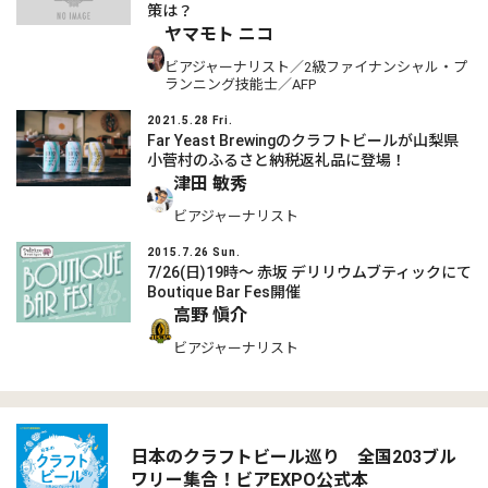
策は？
ヤマモト ニコ
ビアジャーナリスト／2級ファイナンシャル・プ
ランニング技能士／AFP
2021.5.28 Fri.
Far Yeast Brewingのクラフトビールが山梨県
小菅村のふるさと納税返礼品に登場！
津田 敏秀
ビアジャーナリスト
2015.7.26 Sun.
7/26(日)19時～ 赤坂 デリリウムブティックにて
Boutique Bar Fes開催
高野 愼介
ビアジャーナリスト
日本のクラフトビール巡り 全国203ブル
ワリー集合！ビアEXPO公式本