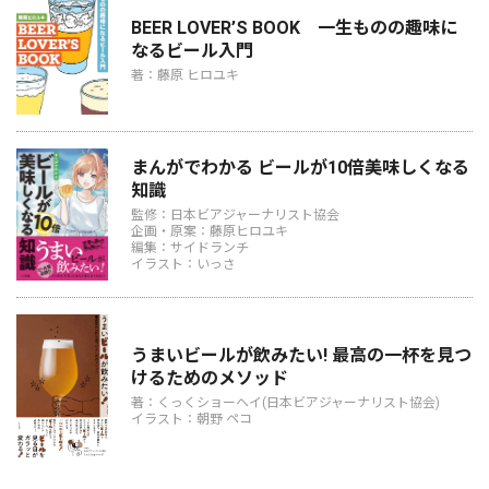
BEER LOVER’S BOOK 一生ものの趣味に
なるビール入門
著：藤原 ヒロユキ
まんがでわかる ビールが10倍美味しくなる
知識
監修：日本ビアジャーナリスト協会
企画・原案：藤原ヒロユキ
編集：サイドランチ
イラスト：いっさ
うまいビールが飲みたい! 最高の一杯を見つ
けるためのメソッド
著：くっくショーヘイ(日本ビアジャーナリスト協会)
イラスト：朝野 ペコ