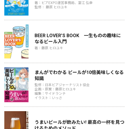
著：ビアEXPO運営事務局、富江 弘幸
監修： 藤原 ヒロユキ
BEER LOVER’S BOOK 一生ものの趣味に
なるビール入門
著：藤原 ヒロユキ
まんがでわかる ビールが10倍美味しくなる
知識
監修：日本ビアジャーナリスト協会
企画・原案：藤原ヒロユキ
編集：サイドランチ
イラスト：いっさ
うまいビールが飲みたい! 最高の一杯を見つ
けるためのメソッド