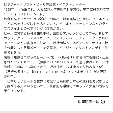
ビアジャーナリスト・ビール評論家・イラストレーター
1958年、大阪生まれ。大阪教育大学美術学科卒業後、中学教員を経てフ
リーのイラストレーターに。
飲食雑誌やファッション雑誌での取材・執筆経験を生かし、ビールとフ
ードのペアリングはもちろんのこと、ビールとファッションなどのライ
フスタイルとのペアリングに造詣が深い。
ビールに関する各種資格を取得、国際ビアジャッジとしてワールドビア
カップ、グレートアメリカンビアフェスティバル、チェコ・ターボルビ
アフェスなどの審査員も務め、一般社団法人日本ビアジャーナリスト協
会代表として各種メディアで活躍中。ビアジャーナリストアカデミー学
長でもある。
著書【知識ゼロからのビール入門】（幻冬舎刊）は台湾でも翻訳・出版
されたベストセラー。【藤原ヒロユキのイラストで巡る世界のビール博
物館】は韓国でも翻訳された。近著【ビールはゆっくり飲みなさい】
（日経出版社）、【BEER LOVER’S BOOK】（リトルモア社）が大好評
発売中。
「日本らしいビールを世界に発信する為には日本産の原料を充実させる
必要がある」という思いから、京都府与謝野町でホップと大麦の栽培を
手がけている。
執筆記事一覧