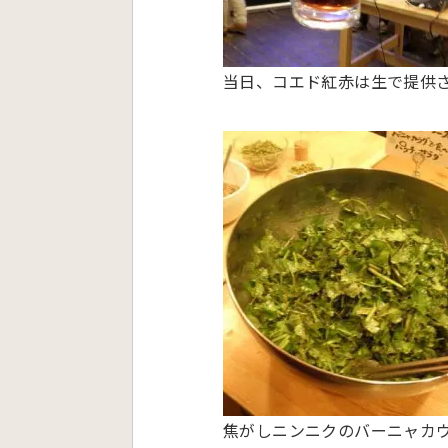
当日、コエド紅赤は生で提供
焦がしニンニクのバーニャカ