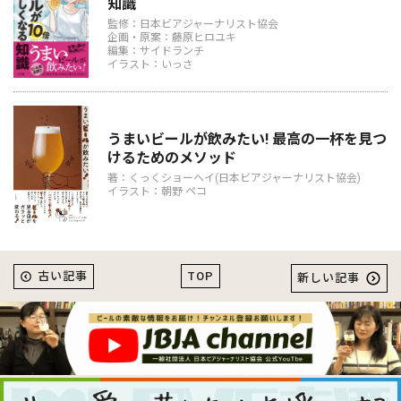
知識
監修：日本ビアジャーナリスト協会
企画・原案：藤原ヒロユキ
編集：サイドランチ
イラスト：いっさ
うまいビールが飲みたい! 最高の一杯を見つ
けるためのメソッド
著：くっくショーヘイ(日本ビアジャーナリスト協会)
イラスト：朝野 ペコ
TOP
古い記事
新しい記事