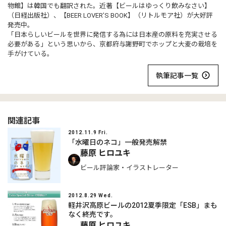
物館】は韓国でも翻訳された。近著【ビールはゆっくり飲みなさい】
（日経出版社）、【BEER LOVER’S BOOK】（リトルモア社）が大好評
発売中。
「日本らしいビールを世界に発信する為には日本産の原料を充実させる
必要がある」という思いから、京都府与謝野町でホップと大麦の栽培を
手がけている。
執筆記事一覧
関連記事
2012.11.9 Fri.
「水曜日のネコ」一般発売解禁
藤原 ヒロユキ
ビール評論家・イラストレーター
2012.8.29 Wed.
軽井沢高原ビールの2012夏季限定「ESB」まも
なく終売です。
藤原 ヒロユキ