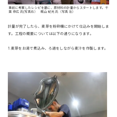
事前に考案したレシピを基に、原材料の計量からスタートします。千
葉 恭広 氏(写真右） 梶山 紀光 氏（写真 左）
計量が完了したら、麦芽を粉砕機にかけて仕込みを開始しま
す。工程の概要については以下の通りになります。
1.麦芽をお湯で煮込み、ろ過をしながら麦汁を作製します。