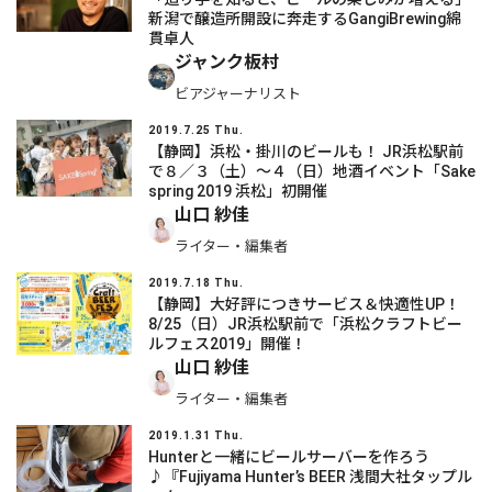
新潟で醸造所開設に奔走するGangiBrewing綿
貫卓人
ジャンク板村
ビアジャーナリスト
2019.7.25 Thu.
【静岡】浜松・掛川のビールも！ JR浜松駅前
で８／３（土）～４（日）地酒イベント「Sake
spring 2019 浜松」初開催
山口 紗佳
ライター・編集者
2019.7.18 Thu.
【静岡】大好評につきサービス＆快適性UP！
8/25（日）JR浜松駅前で「浜松クラフトビー
ルフェス2019」開催！
山口 紗佳
ライター・編集者
2019.1.31 Thu.
Hunterと一緒にビールサーバーを作ろう
♪『Fujiyama Hunter’s BEER 浅間大社タップル