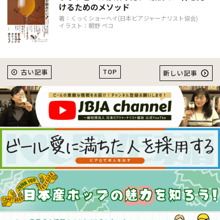
けるためのメソッド
著：くっくショーヘイ(日本ビアジャーナリスト協会)
イラスト：朝野 ペコ
TOP
古い記事
新しい記事