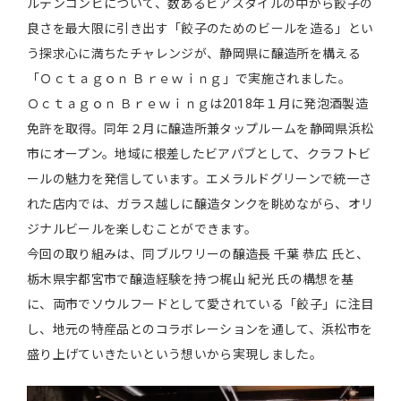
ルデンコンビについて、数あるビアスタイルの中から餃子の
良さを最大限に引き出す「餃子のためのビールを造る」とい
う探求心に満ちたチャレンジが、静岡県に醸造所を構える
「Ｏｃｔａｇｏｎ Ｂｒｅｗｉｎｇ」で実施されました。
Ｏｃｔａｇｏｎ Ｂｒｅｗｉｎｇは2018年１月に発泡酒製造
免許を取得。同年２月に醸造所兼タップルームを静岡県浜松
市にオープン。地域に根差したビアパブとして、クラフトビ
ールの魅力を発信しています。エメラルドグリーンで統一さ
れた店内では、ガラス越しに醸造タンクを眺めながら、オリ
ジナルビールを楽しむことができます。
今回の取り組みは、同ブルワリーの醸造長 千葉 恭広 氏と、
栃木県宇都宮市で醸造経験を持つ梶山 紀光 氏の構想を基
に、両市でソウルフードとして愛されている「餃子」に注目
し、地元の特産品とのコラボレーションを通して、浜松市を
盛り上げていきたいという想いから実現しました。