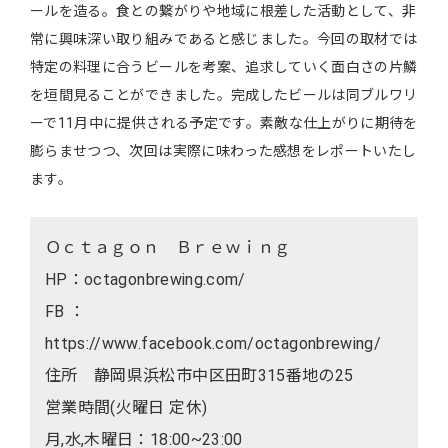
ールを造る。食との繋がりや地域に根差した活動として、非
常に興味深い取り組みであると感じました。今回の取材では
特定の料理に合うビールを考案、追求していく面白さの片鱗
を垣間見ることができました。完成したビールは同ブルワリ
ーで11月中に提供される予定です。素敵な仕上がりに期待を
膨らませつつ、次回は実際に味わった感想をレポートいたし
ます。
Ｏｃｔａｇｏｎ Ｂｒｅｗｉｎｇ
HP：octagonbrewing.com/
FB ：
https://www.facebook.com/octagonbrewing/
住所 静岡県浜松市中区田町315番地の25
営業時間(火曜日 定休)
月,水,木曜日：18:00~23:00