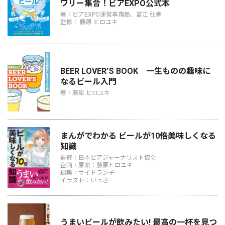
ワリー集合！ビアEXPO公式本
著：ビアEXPO運営事務局、富江 弘幸
監修： 藤原 ヒロユキ
BEER LOVER’S BOOK 一生ものの趣味に
なるビール入門
著：藤原 ヒロユキ
まんがでわかる ビールが10倍美味しくなる
知識
監修：日本ビアジャーナリスト協会
企画・原案：藤原ヒロユキ
編集：サイドランチ
イラスト：いっさ
うまいビールが飲みたい! 最高の一杯を見つ