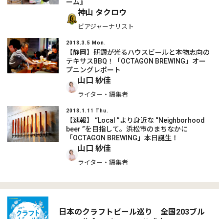
ーム』
神山 タクロウ
ビアジャーナリスト
2018.3.5 Mon.
【静岡】研鑽が光るハウスビールと本物志向の
テキサスBBQ！「OCTAGON BREWING」オー
プニングレポート
山口 紗佳
ライター・編集者
2018.1.11 Thu.
【速報】 “Local ”より身近な “Neighborhood
beer ”を目指して。浜松市のまちなかに
「OCTAGON BREWING」本日誕生！
山口 紗佳
ライター・編集者
日本のクラフトビール巡り 全国203ブル