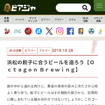
新着
テイス
JBJA
メディア
イベント
ビアバー
ブルワー
コラム
記事
ティング
活動
掲載
2018.10.28
JBJA活動
ビアバー
ブルワー
浜松の餃子に合うビールを造ろう【Ｏ
ｃｔａｇｏｎ Ｂｒｅｗｉｎｇ】
皮の中から溢れる肉汁に、黄金の液体の苦みと冷たさが心地
よく寄り添う。餃子とビールはその相性の良さから、日常的
に親しまれている組み合わせではないでしょうか。このゴー