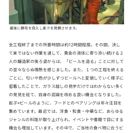
最後に酵母を投入し麦汁を発酵させます。
全工程終了までの所要時間は約12時間程度。その間、決し
て楽ではない作業を通して、黄金の液体に寄り添い続ける２
人の醸造家の後ろ姿からは、「ビールを造る」ことに対して
の並々ならぬ情熱を感じました。また、１つの工程を終える
ごとに、匂いや色が少しずつビールへと変貌していく様子に
密着したことで、ガラス越しの見学だけではわからない多く
の発見を経て、自身の認識を改める良い機会となりました。
餃子×ビールのように、フードとのペアリングは年々注目を
集めています。最近では、洋食・和食・中華など、あらゆる
ジャンルの料理が取り上げられ、イベントや書籍で目にする
機会も増加しています。その中で、ご当地の食べ物に合うビ