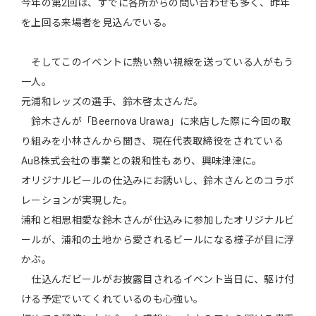
今年の第2回は、すでに各所からの問い合わせも多く、昨年
を上回る来場者を見込んでいる。
そしてこのイベントに熱い熱い視線を送っている人がもう
一人。
元浦和レッズの選手、鈴木啓太さんだ。
鈴木さんが「Beernova Urawa」に来店した際に今回の取
り組みを小林さんから聞き、現在代表取締役をされている
AuB株式会社の事業との親和性もあり、興味津津に。
オリジナルビールの仕込みにお誘いし、鈴木さんとのコラボ
レーションが実現した。
浦和と相思相愛な鈴木さんが仕込みに参加したオリジナルビ
ールが、浦和の土地から愛されるビールになる様子が目に浮
かぶ。
仕込んだビールがお披露目されるイベント当日に、駆け付
ける予定でいてくれているのも心強い。