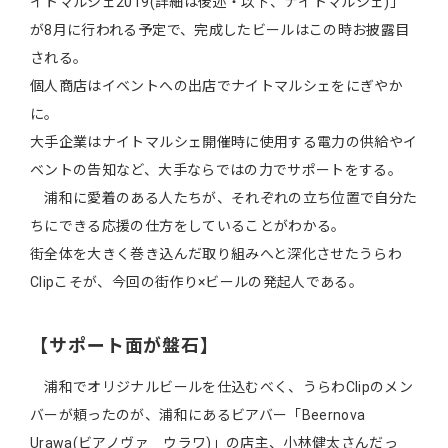
イトマルシェ2019(詳細は後述・以下、ナイトマルシェ)」
が8月に行われる予定で、完成したビールはこの時お披露目
される。
個人商店はイベントへの出店でナイトマルシェをにぎやか
に。
大手企業はナイトマルシェ開催時に使用する電力の供給やイ
ベントの告知など、大手ならではの力でサポートをする。
浦和に愛着のある人たちが、それぞれの立ち位置で自分た
ちにできる応援の仕方をしていることがわかる。
街全体を大きく巻き込んだ取り組みへと深化させたうらわ
Clipこそが、今回の街作り×ビールの発起人である。
【サポート面が盤石】
浦和でオリジナルビールを仕込むべく、うらわClipのメン
バーが頼ったのが、浦和にあるビアバー「Beernova
Urawa(ビアノヴァ ウラワ)」の店主、小林健太さんだっ