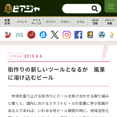
新着
テイス
JBJA
メディア
イベント
ビアバー
ブルワー
コラム
記事
ティング
活動
掲載
2019.8.6
イベント
街作りの新しいツールとなるか 風景
に溶け込むビール
地域を盛り上げる街作りにビールを掛け合わせる取り組み
と聞くと、国内におけるクラフトビールの変遷に多少知識が
ある人であれば、いわゆる地ビール解禁の時に、地域活性化