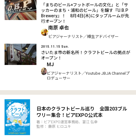
「まちのビール×フットボールの文化」と「サ
ッカーのまち・浦和のビール」を醸す『U.B.P
Brewery』！ 8月4日(木)にタップルームが先
行オープン！
南原 卓也
ビアジャーナリスト／樽生アドバイザー
2015.11.15 Sun.
さいたま市の新名所！クラフトビールの拠点が
オープン！
MJ
ビアジャーナリスト／Youtube JBJA Channelプ
ロデューサー
日本のクラフトビール巡り 全国203ブル
ワリー集合！ビアEXPO公式本
著：ビアEXPO運営事務局、富江 弘幸
監修： 藤原 ヒロユキ