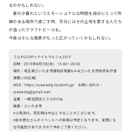
るのかもしれない。
夏の夕暮れというエモーショナルな時間を自分にとって所
縁のある場所で過ごす時、手元にはその土地を愛する人たち
が造ったクラフトビールを。
今後はそんな風景がもっと広がっていくかもしれない。
うらわLOOP☆ナイトマルシェ2019
日時：2019年8月7日(水) 15:00～20:00
場所：埼玉県さいたま市浦和区常磐6-4-4(さいたま市役所本庁舎
東憩いの広場)
WEB：https://urawaclip.localinfo.jp/ お問い合わせ：
urawaclip@gmail.com
主催：一般社団法人うらわClip
後援：さいたま市
※小雨決行。荒天時は中止とすることがございます。
※鈴木啓太さんのイベントへの来場は予定となります。変更にな
る可能性がありますので予めご了承ください。