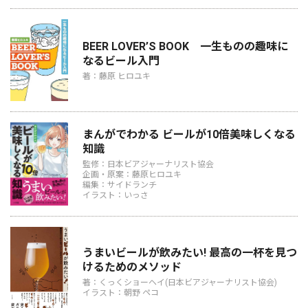
BEER LOVER’S BOOK 一生ものの趣味に
なるビール入門
著：藤原 ヒロユキ
まんがでわかる ビールが10倍美味しくなる
知識
監修：日本ビアジャーナリスト協会
企画・原案：藤原ヒロユキ
編集：サイドランチ
イラスト：いっさ
うまいビールが飲みたい! 最高の一杯を見つ
けるためのメソッド
著：くっくショーヘイ(日本ビアジャーナリスト協会)
イラスト：朝野 ペコ