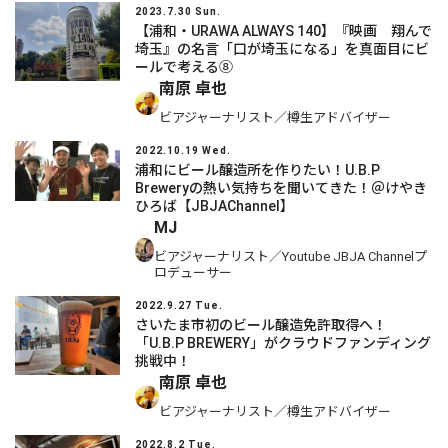
2023.7.30 Sun.
【浦和・URAWA ALWAYS 140】『映画 翔んで
埼玉』の名言「口が埼玉になる」を真面目にビ
ールで考える⑧
南原 卓也
ビアジャーナリスト／樽生アドバイザー
2022.10.19 Wed.
浦和にビール醸造所を作りたい！U.B.P
Breweryの熱い気持ちを聞いてきた！＠けやき
ひろば【JBJAChannel】
MJ
ビアジャーナリスト／Youtube JBJA Channelプ
ロデューサー
2022.9.27 Tue.
さいたま市初のビール醸造免許取得へ！
「U.B.P BREWERY」がクラウドファンディング
挑戦中！
南原 卓也
ビアジャーナリスト／樽生アドバイザー
2022.8.2 Tue.