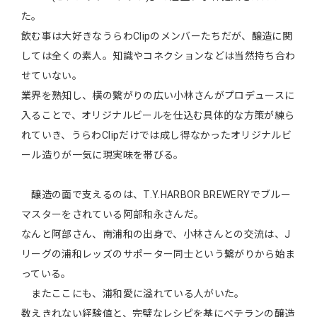
た。
飲む事は大好きなうらわClipのメンバーたちだが、醸造に関
しては全くの素人。知識やコネクションなどは当然持ち合わ
せていない。
業界を熟知し、横の繋がりの広い小林さんがプロデュースに
入ることで、オリジナルビールを仕込む具体的な方策が練ら
れていき、うらわClipだけでは成し得なかったオリジナルビ
ール造りが一気に現実味を帯びる。
醸造の面で支えるのは、T.Y.HARBOR BREWERYでブルー
マスターをされている阿部和永さんだ。
なんと阿部さん、南浦和の出身で、小林さんとの交流は、J
リーグの浦和レッズのサポーター同士という繋がりから始ま
っている。
またここにも、浦和愛に溢れている人がいた。
数えきれない経験値と、完璧なレシピを基にベテランの醸造