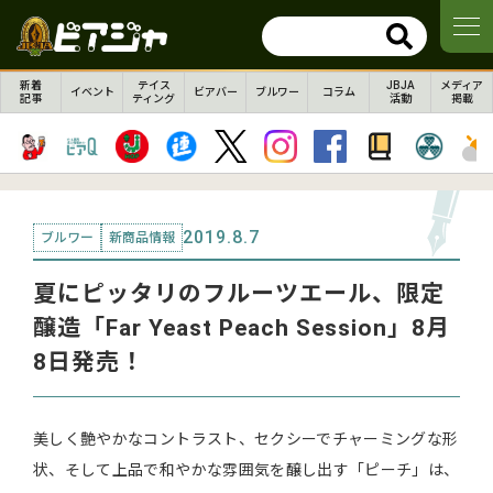
新着
テイス
JBJA
メディア
イベント
ビアバー
ブルワー
コラム
記事
ティング
活動
掲載
2019.8.7
ブルワー
新商品情報
夏にピッタリのフルーツエール、限定
醸造「Far Yeast Peach Session」8月
8日発売！
美しく艶やかなコントラスト、セクシーでチャーミングな形
状、そして上品で和やかな雰囲気を醸し出す「ピーチ」は、