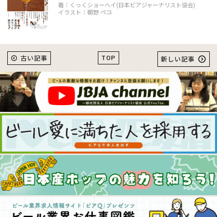
著：くっくショーヘイ(日本ビアジャーナリスト協会)
イラスト：朝野 ペコ
TOP
古い記事
新しい記事