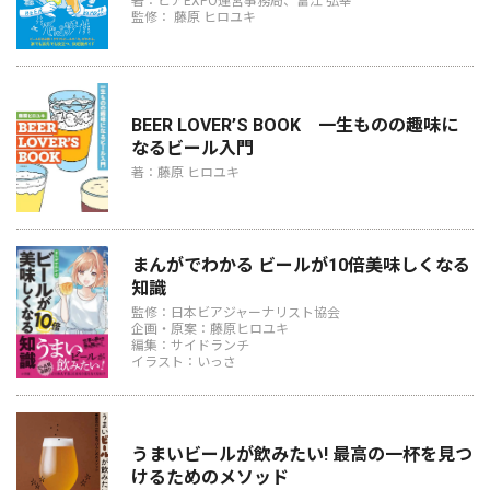
著：ビアEXPO運営事務局、富江 弘幸
監修： 藤原 ヒロユキ
BEER LOVER’S BOOK 一生ものの趣味に
なるビール入門
著：藤原 ヒロユキ
まんがでわかる ビールが10倍美味しくなる
知識
監修：日本ビアジャーナリスト協会
企画・原案：藤原ヒロユキ
編集：サイドランチ
イラスト：いっさ
うまいビールが飲みたい! 最高の一杯を見つ
けるためのメソッド