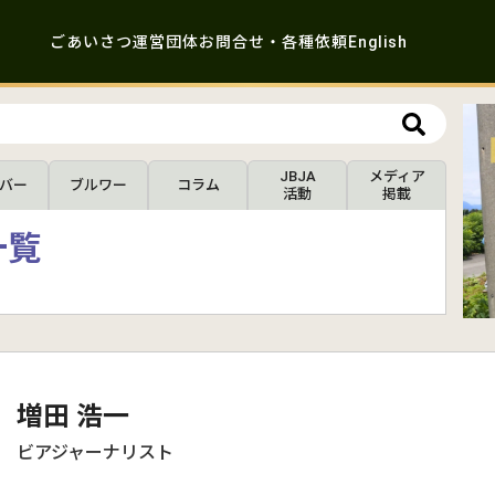
ごあいさつ
運営団体
お問合せ・各種依頼
English
JBJA
メディア
バー
ブルワー
コラム
活動
掲載
一覧
増田 浩一
ビアジャーナリスト