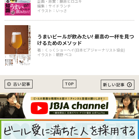
企画・原案：藤原ヒロユキ
編集：サイドランチ
イラスト：いっさ
うまいビールが飲みたい! 最高の一杯を見つ
けるためのメソッド
著：くっくショーヘイ(日本ビアジャーナリスト協会)
イラスト：朝野 ペコ
TOP
古い記事
新しい記事