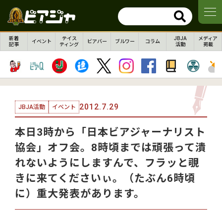
新着
テイス
JBJA
メディア
イベント
ビアバー
ブルワー
コラム
記事
ティング
活動
掲載
2012.7.29
JBJA活動
イベント
本日3時から「日本ビアジャーナリスト
協会」オフ会。8時頃までは頑張って潰
れないようにしますんで、フラッと覗
きに来てくださいぃ。（たぶん6時頃
に）重大発表があります。