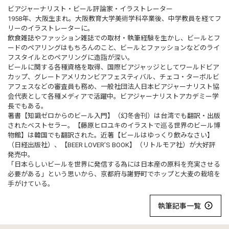
ビアジャーナリスト・ビール評論家・イラストレーター
1958年、大阪生まれ。大阪教育大学美術学科卒業後、中学教員を経てフ
リーのイラストレーターに。
飲食雑誌やファッション雑誌での取材・執筆経験を生かし、ビールとフ
ードのペアリングはもちろんのこと、ビールとファッションなどのライ
フスタイルとのペアリングに造詣が深い。
ビールに関する各種資格を取得、国際ビアジャッジとしてワールドビア
カップ、グレートアメリカンビアフェスティバル、チェコ・ターボルビ
アフェスなどの審査員も務め、一般社団法人日本ビアジャーナリスト協
会代表として各種メディアで活躍中。ビアジャーナリストアカデミー学
長でもある。
著書【知識ゼロからのビール入門】（幻冬舎刊）は台湾でも翻訳・出版
されたベストセラー。【藤原ヒロユキのイラストで巡る世界のビール博
物館】は韓国でも翻訳された。近著【ビールはゆっくり飲みなさい】
（日経出版社）、【BEER LOVER’S BOOK】（リトルモア社）が大好評
発売中。
「日本らしいビールを世界に発信する為には日本産の原料を充実させる
必要がある」という思いから、京都府与謝野町でホップと大麦の栽培を
手がけている。
執筆記事一覧