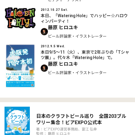
2012.10.27 Sat.
本日、「Watering Hole」でハッピー☆ハロウ
ィンパーティ！
藤原 ヒロユキ
ビール評論家・イラストレーター
2012.9.5 Wed.
本日9/5～11（火）、東京で2年ぶりの「Tシャ
ツ展」。代々木「Watering Hole」で。
藤原 ヒロユキ
ビール評論家・イラストレーター
日本のクラフトビール巡り 全国203ブル
ワリー集合！ビアEXPO公式本
著：ビアEXPO運営事務局、富江 弘幸
監修： 藤原 ヒロユキ