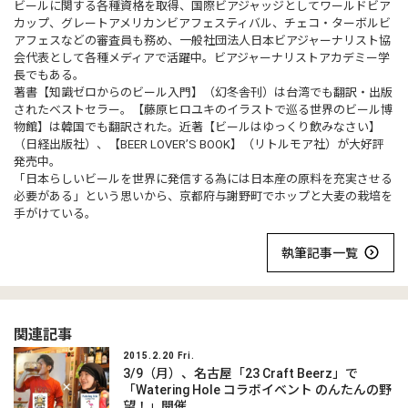
ビールに関する各種資格を取得、国際ビアジャッジとしてワールドビア
カップ、グレートアメリカンビアフェスティバル、チェコ・ターボルビ
アフェスなどの審査員も務め、一般社団法人日本ビアジャーナリスト協
会代表として各種メディアで活躍中。ビアジャーナリストアカデミー学
長でもある。
著書【知識ゼロからのビール入門】（幻冬舎刊）は台湾でも翻訳・出版
されたベストセラー。【藤原ヒロユキのイラストで巡る世界のビール博
物館】は韓国でも翻訳された。近著【ビールはゆっくり飲みなさい】
（日経出版社）、【BEER LOVER’S BOOK】（リトルモア社）が大好評
発売中。
「日本らしいビールを世界に発信する為には日本産の原料を充実させる
必要がある」という思いから、京都府与謝野町でホップと大麦の栽培を
手がけている。
執筆記事一覧
関連記事
2015.2.20 Fri.
3/9（月）、名古屋「23 Craft Beerz」で
「Watering Hole コラボイベント のんたんの野
望！」開催