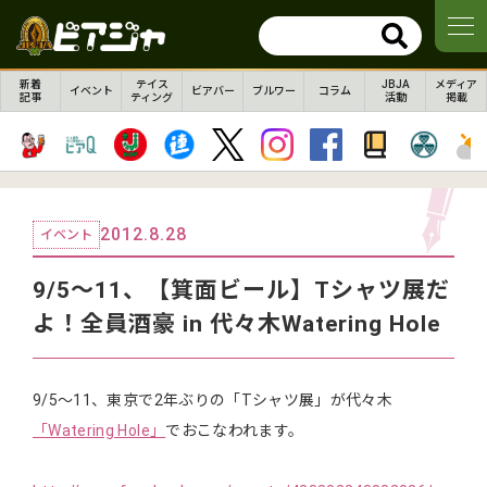
新着
テイス
JBJA
メディア
イベント
ビアバー
ブルワー
コラム
記事
ティング
活動
掲載
2012.8.28
イベント
9/5～11、【箕面ビール】Tシャツ展だ
よ！全員酒豪 in 代々木Watering Hole
9/5～11、東京で2年ぶりの「Tシャツ展」が代々木
「Watering Hole」
でおこなわれます。