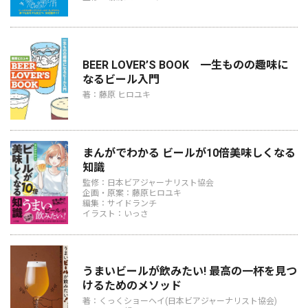
BEER LOVER’S BOOK 一生ものの趣味に
なるビール入門
著：藤原 ヒロユキ
まんがでわかる ビールが10倍美味しくなる
知識
監修：日本ビアジャーナリスト協会
企画・原案：藤原ヒロユキ
編集：サイドランチ
イラスト：いっさ
うまいビールが飲みたい! 最高の一杯を見つ
けるためのメソッド
著：くっくショーヘイ(日本ビアジャーナリスト協会)