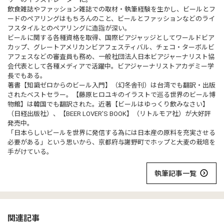
飲食雑誌やファッション雑誌での取材・執筆経験を生かし、ビールとフ
ードのペアリングはもちろんのこと、ビールとファッションなどのライ
フスタイルとのペアリングに造詣が深い。
ビールに関する各種資格を取得、国際ビアジャッジとしてワールドビア
カップ、グレートアメリカンビアフェスティバル、チェコ・ターボルビ
アフェスなどの審査員も務め、一般社団法人日本ビアジャーナリスト協
会代表として各種メディアで活躍中。ビアジャーナリストアカデミー学
長でもある。
著書【知識ゼロからのビール入門】（幻冬舎刊）は台湾でも翻訳・出版
されたベストセラー。【藤原ヒロユキのイラストで巡る世界のビール博
物館】は韓国でも翻訳された。近著【ビールはゆっくり飲みなさい】
（日経出版社）、【BEER LOVER’S BOOK】（リトルモア社）が大好評
発売中。
「日本らしいビールを世界に発信する為には日本産の原料を充実させる
必要がある」という思いから、京都府与謝野町でホップと大麦の栽培を
手がけている。
執筆記事一覧
関連記事