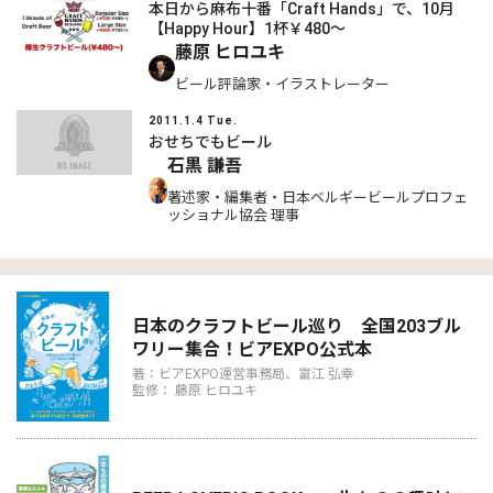
本日から麻布十番「Craft Hands」で、10月
【Happy Hour】1杯￥480～
藤原 ヒロユキ
ビール評論家・イラストレーター
2011.1.4 Tue.
おせちでもビール
石黒 謙吾
著述家・編集者・日本ベルギービールプロフェ
ッショナル協会 理事
日本のクラフトビール巡り 全国203ブル
ワリー集合！ビアEXPO公式本
著：ビアEXPO運営事務局、富江 弘幸
監修： 藤原 ヒロユキ