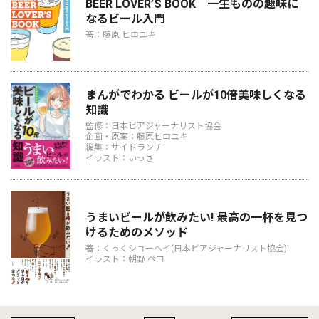
BEER LOVER’S BOOK 一生ものの趣味に
なるビール入門
著：藤原 ヒロユキ
まんがでわかる ビールが10倍美味しくなる
知識
監修：日本ビアジャーナリスト協会
企画・原案：藤原ヒロユキ
編集：サイドランチ
イラスト：いっさ
うまいビールが飲みたい! 最高の一杯を見つ
けるためのメソッド
著：くっくショーヘイ(日本ビアジャーナリスト協会)
イラスト：朝野 ペコ