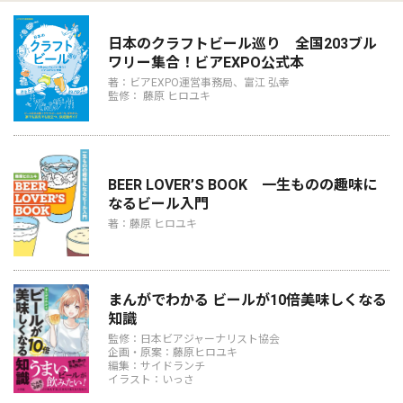
日本のクラフトビール巡り 全国203ブル
ワリー集合！ビアEXPO公式本
著：ビアEXPO運営事務局、富江 弘幸
監修： 藤原 ヒロユキ
BEER LOVER’S BOOK 一生ものの趣味に
なるビール入門
著：藤原 ヒロユキ
まんがでわかる ビールが10倍美味しくなる
知識
監修：日本ビアジャーナリスト協会
企画・原案：藤原ヒロユキ
編集：サイドランチ
イラスト：いっさ