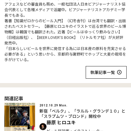
アフェスなどの審査員も務め、一般社団法人日本ビアジャーナリスト協
会代表として各種メディアで活躍中。ビアジャーナリストアカデミー学
長でもある。
著書【知識ゼロからのビール入門】（幻冬舎刊）は台湾でも翻訳・出版
されたベストセラー。【藤原ヒロユキのイラストで巡る世界のビール博
物館】は韓国でも翻訳された。近著【ビールはゆっくり飲みなさい】
（日経出版社）、【BEER LOVER’S BOOK】（リトルモア社）が大好評
発売中。
「日本らしいビールを世界に発信する為には日本産の原料を充実させる
必要がある」という思いから、京都府与謝野町でホップと大麦の栽培を
手がけている。
執筆記事一覧
関連記事
2012.10.29 Mon.
新宿「ベルク」、「ラルル・グランデ１０」と
「スラプムツ・ブロンド」開栓中
藤原 ヒロユキ