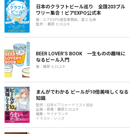
日本のクラフトビール巡り 全国203ブル
ワリー集合！ビアEXPO公式本
著：ビアEXPO運営事務局、富江 弘幸
監修： 藤原 ヒロユキ
BEER LOVER’S BOOK 一生ものの趣味に
なるビール入門
著：藤原 ヒロユキ
まんがでわかる ビールが10倍美味しくなる
知識
監修：日本ビアジャーナリスト協会
企画・原案：藤原ヒロユキ
編集：サイドランチ
イラスト：いっさ