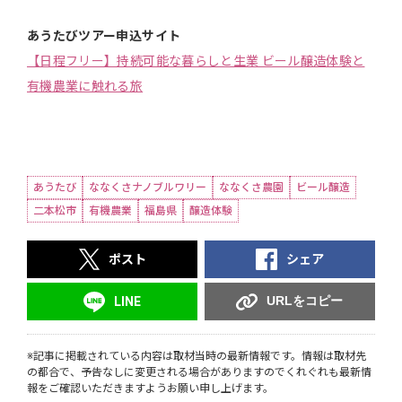
あうたびツアー申込サイト
【日程フリー】持続可能な暮らしと生業 ビール醸造体験と
有機農業に触れる旅
あうたび
ななくさナノブルワリー
ななくさ農園
ビール醸造
二本松市
有機農業
福島県
醸造体験
ポスト
シェア
URLをコピー
LINE
※記事に掲載されている内容は取材当時の最新情報です。情報は取材先
の都合で、予告なしに変更される場合がありますのでくれぐれも最新情
報をご確認いただきますようお願い申し上げます。