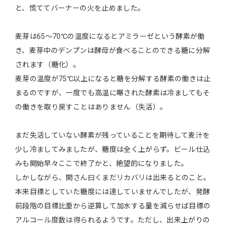
と、慌ててバーナーの火を止めました。
麦芽は65～70℃の温度になるとアミラーゼという酵素が働
き、麦芽中のデンプンは酵母が食べることのできる糖に分解
されます（糖化）。
麦芽の温度が75℃以上になると糖を分解する酵素の働きは止
まるのですが、一度でも高温に曝された酵素は冷ましてもそ
の働きを取り戻すことはありません（失活）。
まだ失活していない酵素が残っていることを期待して麦汁を
少し冷ましてみましたが、糖度は全く上がらず。ビール仕込
みも開始早々ここで終了かと、絶望的になりました。
しかしながら、関さん曰くまだリカバリは出来るとのこと。
本来目標としていた糖度には達していませんでしたが、発酵
前段階の目標比重から逆算して加水する量を減らせば目標の
アルコール度数は得られるようです。ただし、出来上がりの