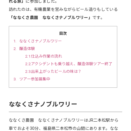
れる旅」
に参加しました。
訪れたのは、有機農業を営みながらビール造りもしている
「ななくさ農園 ななくさナノブルワリー」
です。
目次
1
ななくさナノブルワリー
2
醸造体験
2.1
仕込み作業の流れ
2.2
アクシデントも乗り越え、醸造体験ツアー終了
2.3
出来上がったビールの味は？
3
ツアー参加募集中
ななくさナノブルワリー
ななくさ農園 ななくさナノブルワリーはJR二本松駅から
車でおよそ30分、福島県二本松市の山間にあります。なな