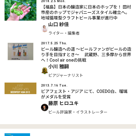
2018.2.5 Mon.
【福島】日本の醸造家に日本のホップを！ 田村
市産のホップでジャパニーズスタイル確立へ。
地域循環型クラフトビール事業が進行中
山口 紗佳
ライター・編集者
2017.5.25 Thu.
ビール醸造への道 〜ビールファンがビールの造
り手を目指すとき〜 武蔵野、三多摩から世界
へ！Cool air oneの挑戦
小川 雅嗣
ビアジャーナリスト
2013.7.16 Tue.
ビアフェスト・アジア にて、COEDO白、瑠璃
がメダルを受賞
藤原 ヒロユキ
ビール評論家・イラストレーター