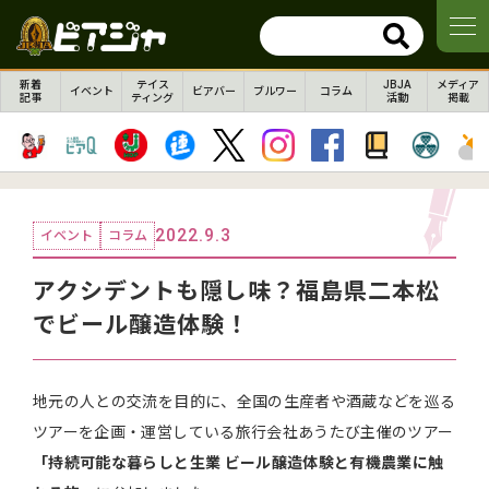
新着
テイス
JBJA
メディア
イベント
ビアバー
ブルワー
コラム
記事
ティング
活動
掲載
2022.9.3
イベント
コラム
アクシデントも隠し味？福島県二本松
でビール醸造体験！
地元の人との交流を目的に、全国の生産者や酒蔵などを巡る
ツアーを企画・運営している旅行会社あうたび主催のツアー
「持続可能な暮らしと生業 ビール醸造体験と有機農業に触