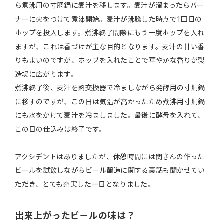
ら煮沸用の寸胴鍋に麦汁を移します。麦汁が溜まったらバー
ナーに火をつけて煮沸開始。麦汁が沸騰した時点で1回目の
ホップを投入します。煮沸終了間際にもう一度ホップを入れ
ますが、これは香づけが主な目的となります。麦汁の甘い香
りもよいのですが、ホップを入れたことで華やかな香りが製
造場に広がります。
煮沸終了後、麦汁を熱交換器で冷ましながら発酵用の寸胴鍋
に移すのですが、この日は気温が高かったため煮沸用寸胴鍋
にも水をかけて麦汁を冷ましました。最後に酵母を入れて、
この日の仕込みは終了です。
アクシデントはありましたが、休憩時間には関さんの作った
ビールを試飲しながらビール醸造に関する裏話も聞かせてい
ただき、とても充実した一日となりました。
出来上がったビールの味は？