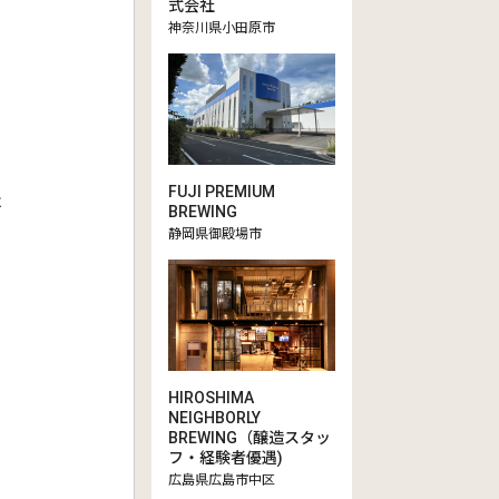
式会社
神奈川県小田原市
FUJI PREMIUM
は
BREWING
静岡県御殿場市
！
HIROSHIMA
NEIGHBORLY
BREWING（醸造スタッ
フ・経験者優遇)
広島県広島市中区