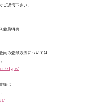
com までご返信下さい。
ジネス会員特典
ジネス会員の登録方法については
い。
desk/type/
規登録は
い。
st/