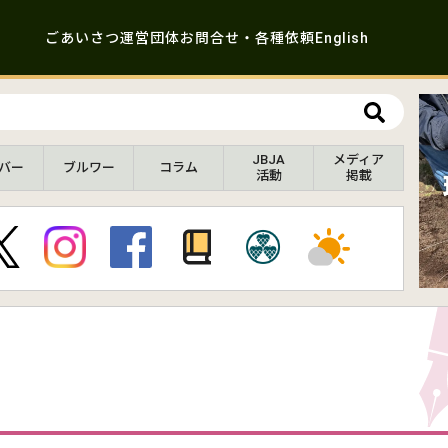
ごあいさつ
運営団体
お問合せ・各種依頼
English
JBJA
メディア
バー
ブルワー
コラム
活動
掲載