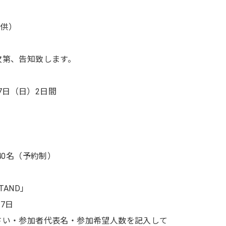
提供）
次第、告知致します。
17日（日）2日間
40名（予約制）
TAND」
17日
さい・参加者代表名・参加希望人数を記入して