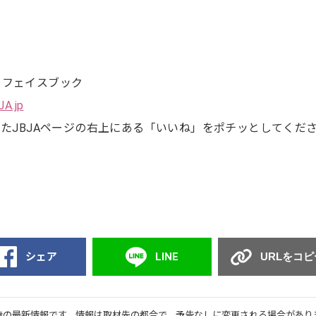
 フェイスブック
JA.jp
いたJBJAページの右上にある「いいね」をポチッとしてくだ
シェア
LINE
URLをコピ
時の最新情報です。情報は取材先の都合で、予告なしに変更される場合があり