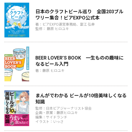
日本のクラフトビール巡り 全国203ブル
ワリー集合！ビアEXPO公式本
著：ビアEXPO運営事務局、富江 弘幸
監修： 藤原 ヒロユキ
BEER LOVER’S BOOK 一生ものの趣味に
なるビール入門
著：藤原 ヒロユキ
まんがでわかる ビールが10倍美味しくなる
知識
監修：日本ビアジャーナリスト協会
企画・原案：藤原ヒロユキ
編集：サイドランチ
イラスト：いっさ