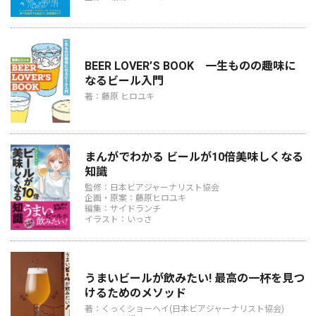
BEER LOVER’S BOOK 一生ものの趣味に
なるビール入門
著：藤原 ヒロユキ
まんがでわかる ビールが10倍美味しくなる
知識
監修：日本ビアジャーナリスト協会
企画・原案：藤原ヒロユキ
編集：サイドランチ
イラスト：いっさ
うまいビールが飲みたい! 最高の一杯を見つ
けるためのメソッド
著：くっくショーヘイ(日本ビアジャーナリスト協会)