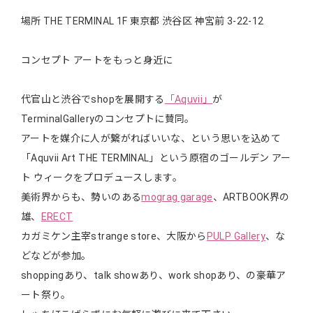
場所 THE TERMINAL 1F 東京都 渋谷区 神宮前 3-22-12
コンセプト アートをもっと身近に
代官山と渋谷でshopを展開する
「Aquvii」
が
TerminalGalleryのコンセプトに賛同。
アートを媒介に人が繋がればいいな、という思いを込めて
「Aquvii Art THE TERMINAL」という原宿のゴールデン アー
ト ウィークをプロデュースします。
美術界からも、勢いのある
mograg garage
、ARTBOOK界の
雄、
ERECT
カガミケン主宰strange store、大阪から
PULP Gallery
、な
どなどが参加。
shoppingあり、talk showあり、work shopあり、の豪華ア
ート祭り。