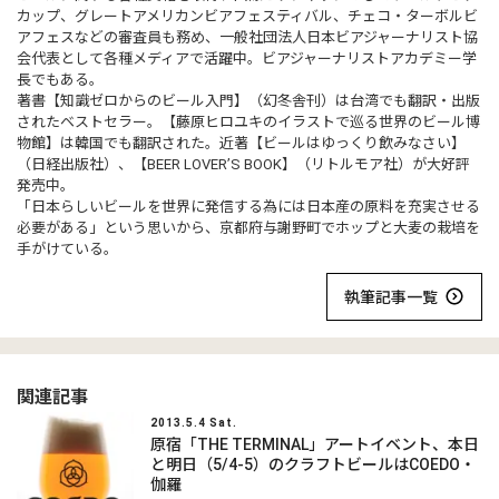
カップ、グレートアメリカンビアフェスティバル、チェコ・ターボルビ
アフェスなどの審査員も務め、一般社団法人日本ビアジャーナリスト協
会代表として各種メディアで活躍中。ビアジャーナリストアカデミー学
長でもある。
著書【知識ゼロからのビール入門】（幻冬舎刊）は台湾でも翻訳・出版
されたベストセラー。【藤原ヒロユキのイラストで巡る世界のビール博
物館】は韓国でも翻訳された。近著【ビールはゆっくり飲みなさい】
（日経出版社）、【BEER LOVER’S BOOK】（リトルモア社）が大好評
発売中。
「日本らしいビールを世界に発信する為には日本産の原料を充実させる
必要がある」という思いから、京都府与謝野町でホップと大麦の栽培を
手がけている。
執筆記事一覧
関連記事
2013.5.4 Sat.
原宿「THE TERMINAL」アートイベント、本日
と明日（5/4-5）のクラフトビールはCOEDO・
伽羅