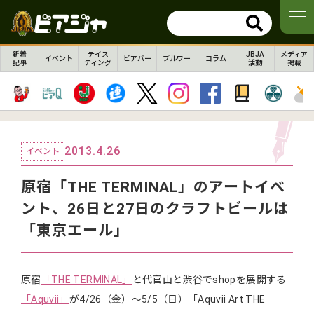
新着
テイス
JBJA
メディア
イベント
ビアバー
ブルワー
コラム
記事
ティング
活動
掲載
2013.4.26
イベント
原宿「THE TERMINAL」のアートイベ
ント、26日と27日のクラフトビールは
「東京エール」
原宿
「THE TERMINAL」
と代官山と渋谷でshopを展開する
「Aquvii」
が4/26（金）～5/5（日）「Aquvii Art THE