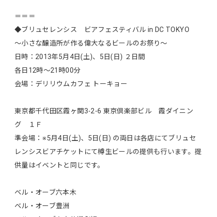
＝＝＝
◆ブリュセレンシス ビアフェスティバル in DC TOKYO
～小さな醸造所が作る偉大なるビールのお祭り～
日時：2013年5月4日(土)、5日(日) ２日間
各日12時～21時00分
会場：デリリウムカフェ トーキョー
東京都千代田区霞ヶ関3-2-6 東京倶楽部ビル 霞ダイニン
グ １Ｆ
準会場：※5月4日(土)、5日(日) の両日は各店にてブリュセ
レンシスビアチケットにて樽生ビールの提供も行います。提
供量はイベントと同じです。
ベル・オーブ六本木
ベル・オーブ豊洲