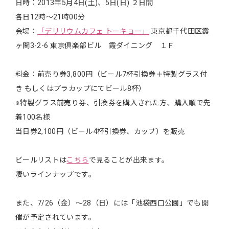
日時：2013年5月4日(土)、5日(日) ２日間
各日12時～21時00分
会場：
「デリリウムカフェ トーキョー」
東京都千代田区霞
ヶ関3-2-6 東京倶楽部ビル 霞ダイニング １Ｆ
料金：前売り券3,800円（ビール7杯引換券＋特製グラス付
き もしくはプラカップにてビール8杯）
※特製グラス前売り券、引換券を購入された方、購入順で先
着100名様
当日券2,100円（ビール4杯引換券、カップ）を販売
ビールリストは
こちら
で見ることが出来ます。
凄いラインナップです。
また、7/26（金）～28（日）には「池袋西口公園」でも開
催が予定されています。