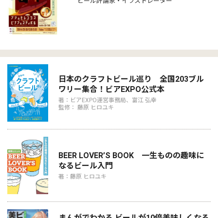
ビール評論家・イラストレーター
日本のクラフトビール巡り 全国203ブル
ワリー集合！ビアEXPO公式本
著：ビアEXPO運営事務局、富江 弘幸
監修： 藤原 ヒロユキ
BEER LOVER’S BOOK 一生ものの趣味に
なるビール入門
著：藤原 ヒロユキ
まんがでわかる ビールが10倍美味しくなる