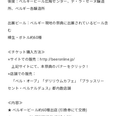
後援：ベルギービール広報センター、デ・ラ・セーヌ醸造
所、ベルギー各醸造所
出展ビール：ベルギー現地の祭典に出展されているビール含
む
樽生・ボトル約60種
≪チケット購入方法≫
※サイトでの販売：http://beeronline.jp/
上記サイトにて、本祭典のバナーをクリック！
※店舗での販売：
「ベル・オーブ」「デリリウムカフェ」「ブラッスリー
セント・ベルナルデュス」都内数店舗
≪内容≫
★ ベルギービール約60種出店 (引換券にて交換)