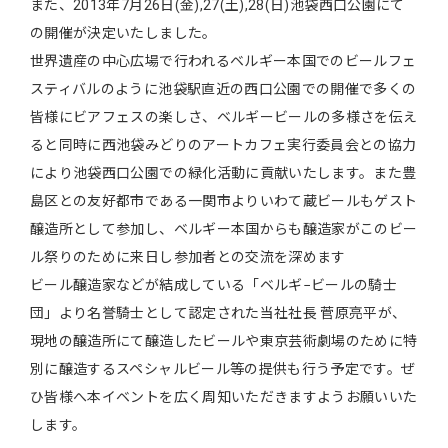
また、2013年7月26日(金),27(土),28(日)池袋西口公園にて
の開催が決定いたしました。
世界遺産の中心広場で行われるベルギー本国でのビールフェ
スティバルのように池袋駅直近の西口公園での開催で多くの
皆様にビアフェスの楽しさ、ベルギービールの多様さを伝え
ると同時に西池袋みどりのアートカフェ実行委員会との協力
により池袋西口公園での緑化活動に貢献いたします。また豊
島区との友好都市である一関市よりいわて蔵ビールもゲスト
醸造所として参加し、ベルギー本国からも醸造家がこのビー
ル祭りのために来日し参加者との交流を深めます
ビール醸造家などが結成している「ベルギ−ビールの騎士
団」より名誉騎士として認定された当社社長 菅原亮平が、
現地の醸造所にて醸造したビールや東京芸術劇場のために特
別に醸造するスペシャルビール等の提供も行う予定です。ぜ
ひ皆様へ本イベントを広く周知いただきますようお願いいた
します。