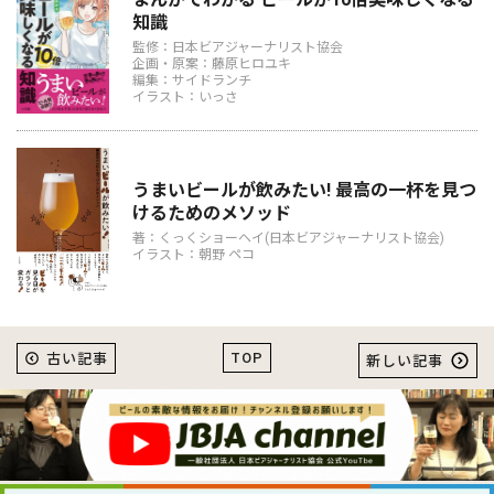
知識
監修：日本ビアジャーナリスト協会
企画・原案：藤原ヒロユキ
編集：サイドランチ
イラスト：いっさ
うまいビールが飲みたい! 最高の一杯を見つ
けるためのメソッド
著：くっくショーヘイ(日本ビアジャーナリスト協会)
イラスト：朝野 ペコ
TOP
古い記事
新しい記事