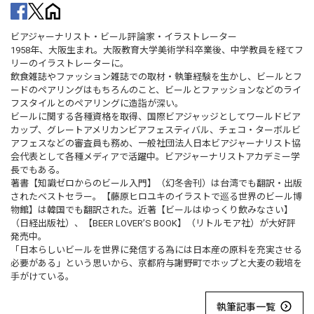
ビアジャーナリスト・ビール評論家・イラストレーター
1958年、大阪生まれ。大阪教育大学美術学科卒業後、中学教員を経てフ
リーのイラストレーターに。
飲食雑誌やファッション雑誌での取材・執筆経験を生かし、ビールとフ
ードのペアリングはもちろんのこと、ビールとファッションなどのライ
フスタイルとのペアリングに造詣が深い。
ビールに関する各種資格を取得、国際ビアジャッジとしてワールドビア
カップ、グレートアメリカンビアフェスティバル、チェコ・ターボルビ
アフェスなどの審査員も務め、一般社団法人日本ビアジャーナリスト協
会代表として各種メディアで活躍中。ビアジャーナリストアカデミー学
長でもある。
著書【知識ゼロからのビール入門】（幻冬舎刊）は台湾でも翻訳・出版
されたベストセラー。【藤原ヒロユキのイラストで巡る世界のビール博
物館】は韓国でも翻訳された。近著【ビールはゆっくり飲みなさい】
（日経出版社）、【BEER LOVER’S BOOK】（リトルモア社）が大好評
発売中。
「日本らしいビールを世界に発信する為には日本産の原料を充実させる
必要がある」という思いから、京都府与謝野町でホップと大麦の栽培を
手がけている。
執筆記事一覧