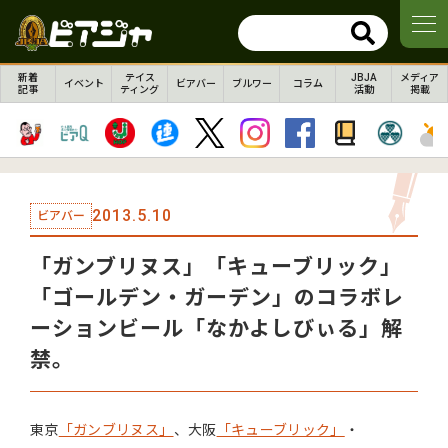
新着
テイス
JBJA
メディア
イベント
ビアバー
ブルワー
コラム
記事
ティング
活動
掲載
2013.5.10
ビアバー
「ガンブリヌス」「キューブリック」
「ゴールデン・ガーデン」のコラボレ
ーションビール「なかよしびぃる」解
禁。
東京
「ガンブリヌス」
、大阪
「キューブリック」
・