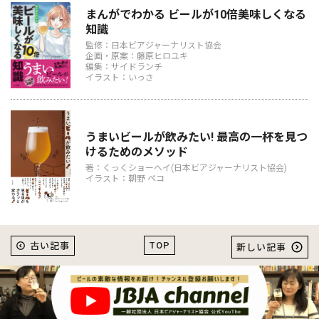
まんがでわかる ビールが10倍美味しくなる
知識
監修：日本ビアジャーナリスト協会
企画・原案：藤原ヒロユキ
編集：サイドランチ
イラスト：いっさ
うまいビールが飲みたい! 最高の一杯を見つ
けるためのメソッド
著：くっくショーヘイ(日本ビアジャーナリスト協会)
イラスト：朝野 ペコ
TOP
古い記事
新しい記事