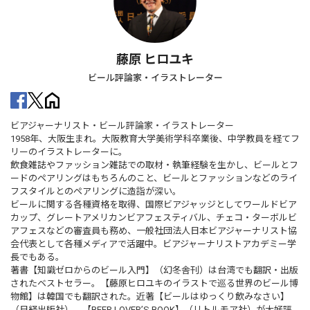
藤原 ヒロユキ
ビール評論家・イラストレーター
ビアジャーナリスト・ビール評論家・イラストレーター
1958年、大阪生まれ。大阪教育大学美術学科卒業後、中学教員を経てフ
リーのイラストレーターに。
飲食雑誌やファッション雑誌での取材・執筆経験を生かし、ビールとフ
ードのペアリングはもちろんのこと、ビールとファッションなどのライ
フスタイルとのペアリングに造詣が深い。
ビールに関する各種資格を取得、国際ビアジャッジとしてワールドビア
カップ、グレートアメリカンビアフェスティバル、チェコ・ターボルビ
アフェスなどの審査員も務め、一般社団法人日本ビアジャーナリスト協
会代表として各種メディアで活躍中。ビアジャーナリストアカデミー学
長でもある。
著書【知識ゼロからのビール入門】（幻冬舎刊）は台湾でも翻訳・出版
されたベストセラー。【藤原ヒロユキのイラストで巡る世界のビール博
物館】は韓国でも翻訳された。近著【ビールはゆっくり飲みなさい】
（日経出版社）、【BEER LOVER’S BOOK】（リトルモア社）が大好評