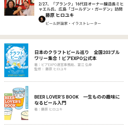
2/27、「プランク」16代目オーナー醸造長ミヒ
ャエル氏、広島「ゴールデン・ガーデン」訪問
藤原 ヒロユキ
ビール評論家・イラストレーター
日本のクラフトビール巡り 全国203ブル
ワリー集合！ビアEXPO公式本
著：ビアEXPO運営事務局、富江 弘幸
監修： 藤原 ヒロユキ
BEER LOVER’S BOOK 一生ものの趣味に
なるビール入門
著：藤原 ヒロユキ