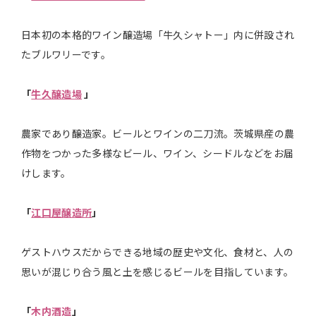
日本初の本格的ワイン醸造場「牛久シャトー」内に併設され
たブルワリーです。
「
牛久醸造場
」
農家であり醸造家。ビールとワインの二刀流。茨城県産の農
作物をつかった多様なビール、ワイン、シードルなどをお届
けします。
「
江口屋醸造所
」
ゲストハウスだからできる地域の歴史や⽂化、食材と、人の
思いが混じり合う風と土を感じるビールを目指しています。
「
木内酒造
」