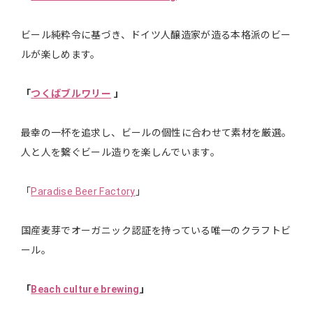
ビール純粋令に基づき、ドイツ人醸造家が造る本格派のビー
ルが楽しめます。
「
つくばブルワリー
」
最幸の一杯を追求し、ビールの個性に合わせて素材を厳選。
人と人を繋ぐビール造りを楽しんでいます。
「
Paradise Beer Factory
」
国産麦芽でオーガニック認証を持っている唯一のクラフトビ
ール。
「
Beach culture brewing
」