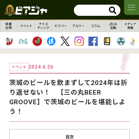
新着
テイス
JBJA
メディア
イベント
ビアバー
ブルワー
コラム
記事
ティング
活動
掲載
2024.6.26
イベント
茨城のビールを飲まずして2024年は折
り返せない！ 【三の丸BEER
GROOVE】で茨城のビールを堪能しよ
う！
目次