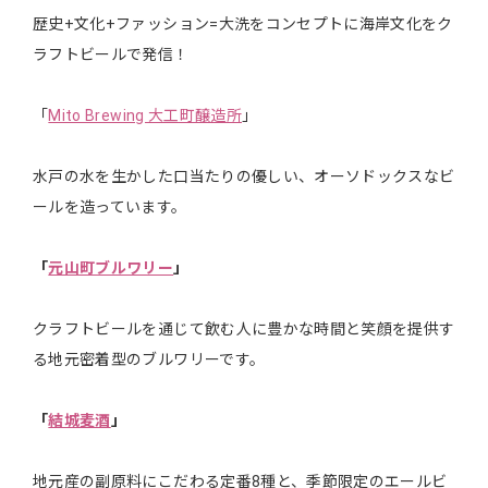
歴史+文化+ファッション=大洗をコンセプトに海岸文化をク
ラフトビールで発信！
「
Mito Brewing 大工町醸造所
」
水戸の水を生かした口当たりの優しい、オーソドックスなビ
ールを造っています。
「
元山町ブルワリー
」
クラフトビールを通じて飲む人に豊かな時間と笑顔を提供す
る地元密着型のブルワリーです。
「
結城麦酒
」
地元産の副原料にこだわる定番8種と、季節限定のエールビ