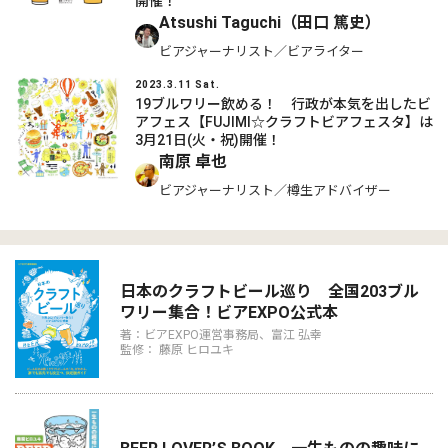
開催！
Atsushi Taguchi（田口 篤史）
ビアジャーナリスト／ビアライター
2023.3.11 Sat.
19ブルワリー飲める！ 行政が本気を出したビ
アフェス【FUJIMI☆クラフトビアフェスタ】は
3月21日(火・祝)開催！
南原 卓也
ビアジャーナリスト／樽生アドバイザー
日本のクラフトビール巡り 全国203ブル
ワリー集合！ビアEXPO公式本
著：ビアEXPO運営事務局、富江 弘幸
監修： 藤原 ヒロユキ