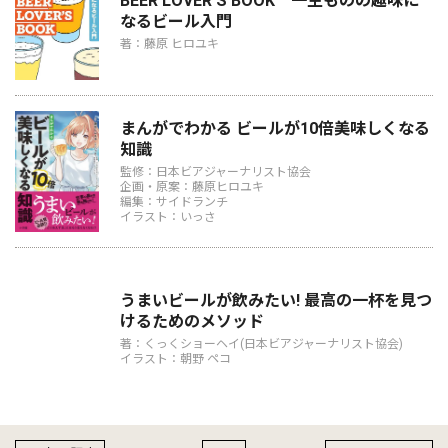
BEER LOVER’S BOOK 一生ものの趣味に
なるビール入門
著：藤原 ヒロユキ
まんがでわかる ビールが10倍美味しくなる
知識
監修：日本ビアジャーナリスト協会
企画・原案：藤原ヒロユキ
編集：サイドランチ
イラスト：いっさ
うまいビールが飲みたい! 最高の一杯を見つ
けるためのメソッド
著：くっくショーヘイ(日本ビアジャーナリスト協会)
イラスト：朝野 ペコ