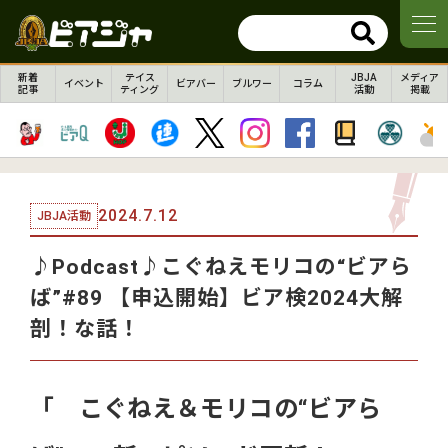
新着
テイス
JBJA
メディア
イベント
ビアバー
ブルワー
コラム
記事
ティング
活動
掲載
2024.7.12
JBJA活動
♪Podcast♪こぐねえモリコの“ビアら
ば”#89 【申込開始】ビア検2024大解
剖！な話！
「 こぐねえ＆モリコの“ビアら