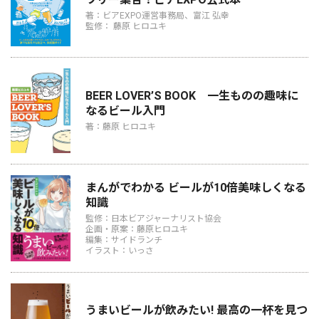
著：ビアEXPO運営事務局、富江 弘幸
監修： 藤原 ヒロユキ
BEER LOVER’S BOOK 一生ものの趣味に
なるビール入門
著：藤原 ヒロユキ
まんがでわかる ビールが10倍美味しくなる
知識
監修：日本ビアジャーナリスト協会
企画・原案：藤原ヒロユキ
編集：サイドランチ
イラスト：いっさ
うまいビールが飲みたい! 最高の一杯を見つ