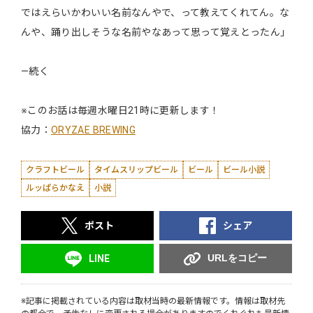
ではえらいかわいい名前なんやで、って教えてくれてん。な
んや、踊り出しそうな名前やなあって思って覚えとったん」
―続く
※このお話は毎週水曜日21時に更新します！
協力：
ORYZAE BREWING
クラフトビール
タイムスリップビール
ビール
ビール小説
ルッぱらかなえ
小説
ポスト
シェア
URLをコピー
LINE
※記事に掲載されている内容は取材当時の最新情報です。情報は取材先