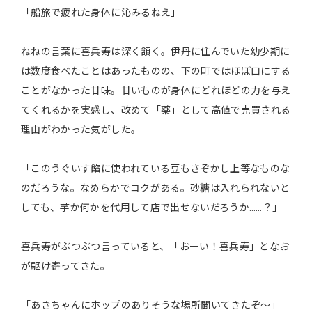
「船旅で疲れた身体に沁みるねえ」
ねねの言葉に喜兵寿は深く頷く。伊丹に住んでいた幼少期に
は数度食べたことはあったものの、下の町ではほぼ口にする
ことがなかった甘味。甘いものが身体にどれほどの力を与え
てくれるかを実感し、改めて「薬」として高値で売買される
理由がわかった気がした。
「このうぐいす餡に使われている豆もさぞかし上等なものな
のだろうな。なめらかでコクがある。砂糖は入れられないと
しても、芋か何かを代用して店で出せないだろうか……？」
喜兵寿がぶつぶつ言っていると、「おーい！喜兵寿」となお
が駆け寄ってきた。
「あきちゃんにホップのありそうな場所聞いてきたぞ～」