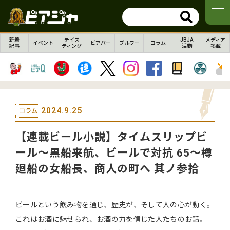
新着
テイス
JBJA
メディア
イベント
ビアバー
ブルワー
コラム
記事
ティング
活動
掲載
2024.9.25
コラム
【連載ビール小説】タイムスリップビ
ール～黒船来航、ビールで対抗 65～樽
廻船の女船長、商人の町へ 其ノ参拾
ビールという飲み物を通じ、歴史が、そして人の心が動く。
これはお酒に魅せられ、お酒の力を信じた人たちのお話。