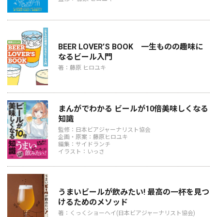
BEER LOVER’S BOOK 一生ものの趣味に
なるビール入門
著：藤原 ヒロユキ
まんがでわかる ビールが10倍美味しくなる
知識
監修：日本ビアジャーナリスト協会
企画・原案：藤原ヒロユキ
編集：サイドランチ
イラスト：いっさ
うまいビールが飲みたい! 最高の一杯を見つ
けるためのメソッド
著：くっくショーヘイ(日本ビアジャーナリスト協会)