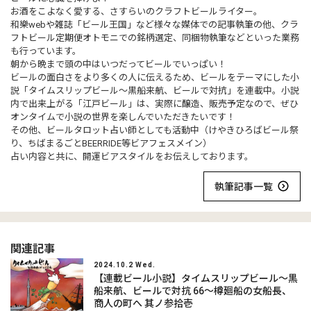
お酒をこよなく愛する、さすらいのクラフトビールライター。
和樂webや雑誌「ビール王国」など様々な媒体での記事執筆の他、クラ
フトビール定期便オトモニでの銘柄選定、同梱物執筆などといった業務
も行っています。
朝から晩まで頭の中はいつだってビールでいっぱい！
ビールの面白さをより多くの人に伝えるため、ビールをテーマにした小
説「タイムスリップビール～黒船来航、ビールで対抗」を連載中。小説
内で出来上がる「江戸ビール」は、実際に醸造、販売予定なので、ぜひ
オンタイムで小説の世界を楽しんでいただきたいです！
その他、ビールタロット占い師としても活動中（けやきひろばビール祭
り、ちばまるごとBEERRIDE等ビアフェスメイン）
占い内容と共に、開運ビアスタイルをお伝えしております。
執筆記事一覧
関連記事
2024.10.2 Wed.
【連載ビール小説】タイムスリップビール～黒
船来航、ビールで対抗 66～樽廻船の女船長、
商人の町へ 其ノ参拾壱