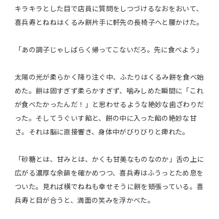
キラキラとした目で店員に質問をしつづけるなおをおいて、
喜兵寿とねねはくるみ餅片手に軒先の長椅子へと腰かけた。
「あの調子じゃしばらく帰ってこないだろ。先に食べよう」
太陽の光が柔らかく降り注ぐ中、ふたりはくるみ餅を食べ始
めた。餅は固すぎず柔らかすぎず、噛みしめた瞬間に「これ
が食べたかったんだ！」と思わせるような絶妙な歯ざわりだ
った。そしてうぐいす餡と、餅の中に入った餡の絶妙な甘
さ。それは脳に直接響き、身体中がびりびりと痺れた。
「砂糖とは、甘みとは、かくも甘美なものなのか」舌の上に
広がる濃厚な余韻を確かめつつ、喜兵寿はふうっとため息を
ついた。見れば横でねねも幸せそうに餅を頬張っている。喜
兵寿と目が合うと、満面の笑みを浮かべた。