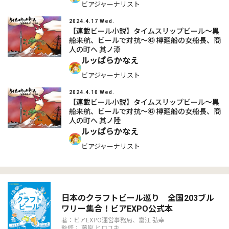
ビアジャーナリスト
2024.4.17 Wed.
【連載ビール小説】タイムスリップビール～黒
船来航、ビールで対抗～㊸ 樽廻船の女船長、商
人の町へ 其ノ漆
ルッぱらかなえ
ビアジャーナリスト
2024.4.10 Wed.
【連載ビール小説】タイムスリップビール～黒
船来航、ビールで対抗～㊷ 樽廻船の女船長、商
人の町へ 其ノ陸
ルッぱらかなえ
ビアジャーナリスト
日本のクラフトビール巡り 全国203ブル
ワリー集合！ビアEXPO公式本
著：ビアEXPO運営事務局、富江 弘幸
監修： 藤原 ヒロユキ