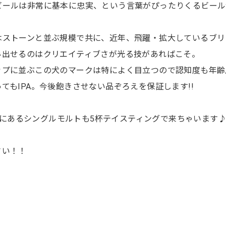
ビールは非常に基本に忠実、という言葉がぴったりくるビール
。
はストーンと並ぶ規模で共に、近年、飛躍・拡大しているブリ
み出せるのはクリエイティブさが光る技があればこそ。
ップに並ぶこの犬のマークは特によく目立つので認知度も年齢
てもIPA。今後飽きさせない品ぞろえを保証します!!
NEにあるシングルモルトも5杯テイスティングで来ちゃいます
さい！！