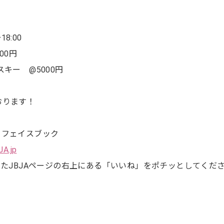
8:00
00円
ー @5000円
おります！
 フェイスブック
JA.jp
いたJBJAページの右上にある「いいね」をポチッとしてくだ