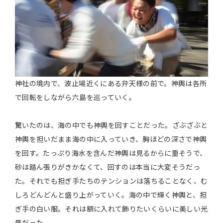
神社の境内で、波止場近くにある弁天様の前で。神輿は各所
で回転をしながら六島を巡っていく。
驚いたのは、海の中でも神輿を回すことだった。ざぶざぶと
神輿を担いだまま海の中に入っていき、胸ほどの深さで神輿
を回す。たっぷり海水を含んだ神輿は見るからに重そうで、
砂は踏ん張りがきかなくて、回すのは本当に大変そうだっ
た。それでも担ぎ手たちのテンションは落ちることなく、む
しろどんどんと盛り上がっていく。海の中で輝く神輿と、担
ぎ手の白い服。それは額に入れて飾りたいくらいに美しい光
景だった。