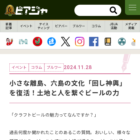
新着
テイス
JBJA
メディア
イベント
ビアバー
ブルワー
コラム
記事
ティング
活動
掲載
2024.11.28
イベント
コラム
ブルワー
小さな離島、六島の文化「回し神輿」
を復活！土地と人を繋ぐビールの力
「クラフトビールの魅力ってなんですか？」
過去何度か聞かれたことのあるこの質問。おいしい、様々な