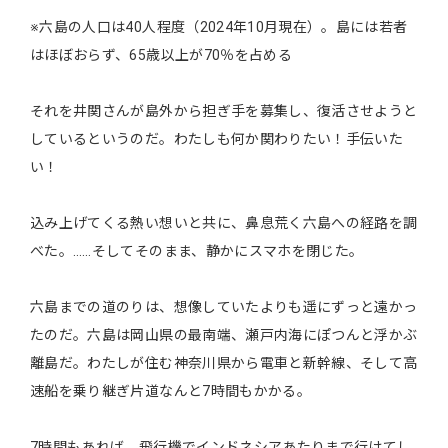
※六島の人口は40人程度（2024年10月現在）。島には若者
はほぼおらず、65歳以上が70％を占める
それを井関さんが島外から担ぎ手を募集し、復活させようと
しているというのだ。わたしも何か関わりたい！手伝いた
い！
込み上げてくる熱い想いと共に、鼻息荒く六島への経路を調
べた。……そしてそのまま、静かにスマホを閉じた。
六島までの道のりは、想像していたよりも遥にずっと遠かっ
たのだ。六島は岡山県の最南端、瀬戸内海にぽつんと浮かぶ
離島だ。わたしが住む神奈川県から電車と新幹線、そして高
速船を乗り継ぎ片道なんと7時間もかかる。
7時間もあれば、飛行機でインドネシアあたりまで行けてし