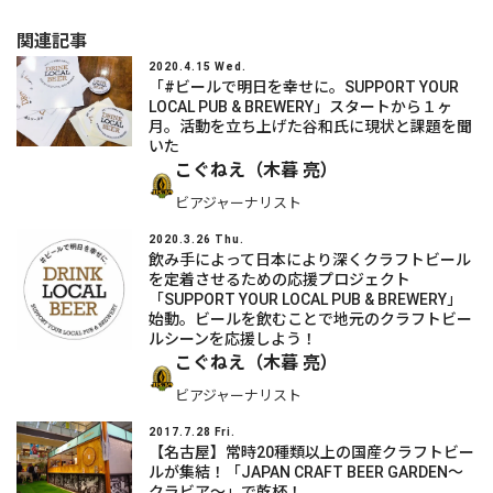
関連記事
2020.4.15 Wed.
「#ビールで明日を幸せに。SUPPORT YOUR
LOCAL PUB & BREWERY」スタートから１ヶ
月。活動を立ち上げた谷和氏に現状と課題を聞
いた
こぐねえ（木暮 亮）
ビアジャーナリスト
2020.3.26 Thu.
飲み手によって日本により深くクラフトビール
を定着させるための応援プロジェクト
「SUPPORT YOUR LOCAL PUB & BREWERY」
始動。ビールを飲むことで地元のクラフトビー
ルシーンを応援しよう！
こぐねえ（木暮 亮）
ビアジャーナリスト
2017.7.28 Fri.
【名古屋】常時20種類以上の国産クラフトビー
ルが集結！「JAPAN CRAFT BEER GARDEN〜
クラビア〜」で乾杯！