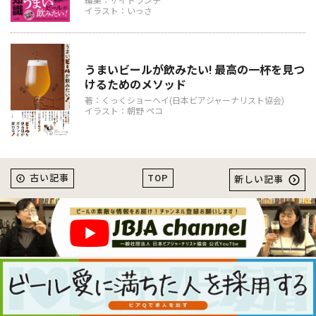
編集：サイドランチ
イラスト：いっさ
うまいビールが飲みたい! 最高の一杯を見つ
けるためのメソッド
著：くっくショーヘイ(日本ビアジャーナリスト協会)
イラスト：朝野 ペコ
TOP
古い記事
新しい記事