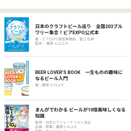
日本のクラフトビール巡り 全国203ブル
ワリー集合！ビアEXPO公式本
著：ビアEXPO運営事務局、富江 弘幸
監修： 藤原 ヒロユキ
BEER LOVER’S BOOK 一生ものの趣味に
なるビール入門
著：藤原 ヒロユキ
まんがでわかる ビールが10倍美味しくなる
知識
監修：日本ビアジャーナリスト協会
企画・原案：藤原ヒロユキ