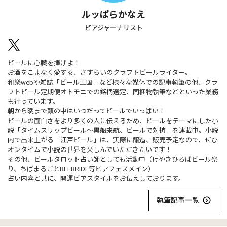
ルッぱらかなえ
ビアジャーナリスト
ビールに心臓を捧げよ！
お酒をこよなく愛する、さすらいのクラフトビールライター。
和樂webや雑誌「ビール王国」など様々な媒体での記事執筆の他、クラ
フトビール定期便オトモニでの銘柄選定、同梱物執筆などといった業務
も行っています。
朝から晩まで頭の中はいつだってビールでいっぱい！
ビールの面白さをより多くの人に伝えるため、ビールをテーマにした小
説「タイムスリップビール～黒船来航、ビールで対抗」を連載中。小説
内で出来上がる「江戸ビール」は、実際に醸造、販売予定なので、ぜひ
オンタイムで小説の世界を楽しんでいただきたいです！
その他、ビールタロット占い師としても活動中（けやきひろばビール祭
り、ちばまるごとBEERRIDE等ビアフェスメイン）
占い内容と共に、開運ビアスタイルをお伝えしております。
執筆記事一覧