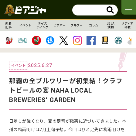
新着
テイス
JBJA
メディア
イベント
ビアバー
ブルワー
コラム
記事
ティング
活動
掲載
2025.6.27
イベント
那覇の全ブルワリーが初集結！クラフ
トビールの宴 ΝAHA LOCAL
BREWERIES’ GARDEN
日差しが強くなり、夏の足音が確実に近づいてきました。本
州の梅雨明けは7月上旬予想。今回はひと足先に梅雨明けを