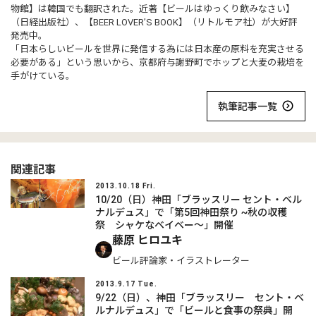
物館】は韓国でも翻訳された。近著【ビールはゆっくり飲みなさい】
（日経出版社）、【BEER LOVER’S BOOK】（リトルモア社）が大好評
発売中。
「日本らしいビールを世界に発信する為には日本産の原料を充実させる
必要がある」という思いから、京都府与謝野町でホップと大麦の栽培を
手がけている。
執筆記事一覧
関連記事
2013.10.18 Fri.
10/20（日）神田「ブラッスリー セント・ベル
ナルデュス」で「第5回神田祭り ~秋の収穫
祭 シャケなベイベー～」開催
藤原 ヒロユキ
ビール評論家・イラストレーター
2013.9.17 Tue.
9/22（日）、神田「ブラッスリー セント・ベ
ルナルデュス」で「ビールと食事の祭典」開