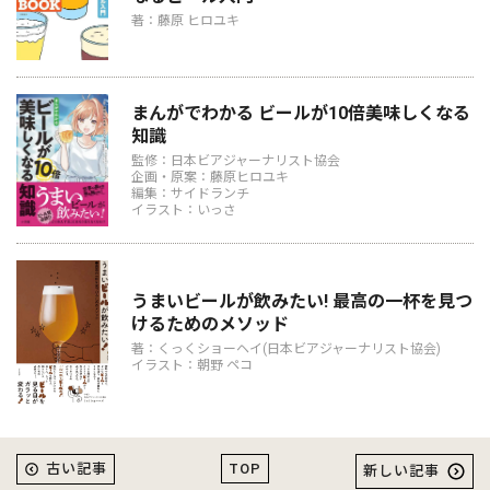
著：藤原 ヒロユキ
まんがでわかる ビールが10倍美味しくなる
知識
監修：日本ビアジャーナリスト協会
企画・原案：藤原ヒロユキ
編集：サイドランチ
イラスト：いっさ
うまいビールが飲みたい! 最高の一杯を見つ
けるためのメソッド
著：くっくショーヘイ(日本ビアジャーナリスト協会)
イラスト：朝野 ペコ
TOP
古い記事
新しい記事