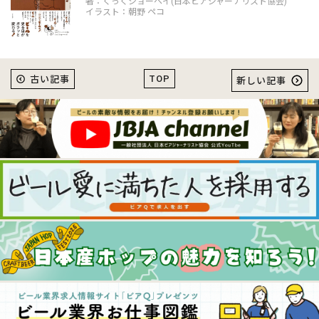
著：くっくショーヘイ(日本ビアジャーナリスト協会)
イラスト：朝野 ペコ
TOP
古い記事
新しい記事