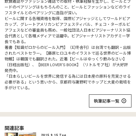
飲食雑誌やファッション雑誌での取材・執筆経験を生かし、ビールとフ
ードのペアリングはもちろんのこと、ビールとファッションなどのライ
フスタイルとのペアリングに造詣が深い。
ビールに関する各種資格を取得、国際ビアジャッジとしてワールドビア
カップ、グレートアメリカンビアフェスティバル、チェコ・ターボルビ
アフェスなどの審査員も務め、一般社団法人日本ビアジャーナリスト協
会代表として各種メディアで活躍中。ビアジャーナリストアカデミー学
長でもある。
著書【知識ゼロからのビール入門】（幻冬舎刊）は台湾でも翻訳・出版
されたベストセラー。【藤原ヒロユキのイラストで巡る世界のビール博
物館】は韓国でも翻訳された。近著【ビールはゆっくり飲みなさい】
（日経出版社）、【BEER LOVER’S BOOK】（リトルモア社）が大好評
発売中。
「日本らしいビールを世界に発信する為には日本産の原料を充実させる
必要がある」という思いから、京都府与謝野町でホップと大麦の栽培を
手がけている。
執筆記事一覧
関連記事
2015.9.15 Tue.