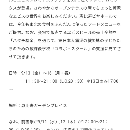
ルとヱビスプレミアムブラックを5:5で注ぐプレミアムミッ
クスが登場。さわやかなオープンテラスの席でちょっと贅沢
なヱビスの世界をお楽しみください。恵比寿ビヤホールで
は、今年も東北の食材をふんだんに使ったフードメニューを
ご提供。なお、会場で販売するヱビスビールの売上全額を
「ハタチ基金」を通じて、東日本大震災の被災地の子どもた
ちのための放課後学校「コラボ・スクール」の支援に充てさ
せて頂きます。
日時：9/13（金）～16（月・祝）
11：30～21：00（L.O.20：30）＊13日のみ17:00
～
場所：恵比寿ガーデンプレイス
なお、前夜祭が9/11（水）,12（木）が17：00～21：