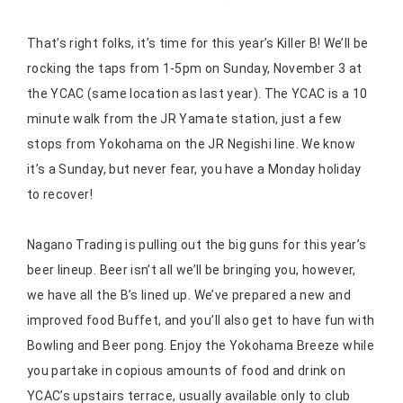
That’s right folks, it’s time for this year’s Killer B! We’ll be
rocking the taps from 1-5pm on Sunday, November 3 at
the YCAC (same location as last year). The YCAC is a 10
minute walk from the JR Yamate station, just a few
stops from Yokohama on the JR Negishi line. We know
it’s a Sunday, but never fear, you have a Monday holiday
to recover!
Nagano Trading is pulling out the big guns for this year’s
beer lineup. Beer isn’t all we’ll be bringing you, however,
we have all the B’s lined up. We’ve prepared a new and
improved food Buffet, and you’ll also get to have fun with
Bowling and Beer pong. Enjoy the Yokohama Breeze while
you partake in copious amounts of food and drink on
YCAC’s upstairs terrace, usually available only to club