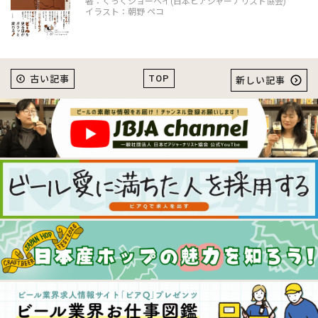
著：くっくショーヘイ(日本ビアジャーナリスト協会)
イラスト：朝野 ペコ
TOP
古い記事
新しい記事