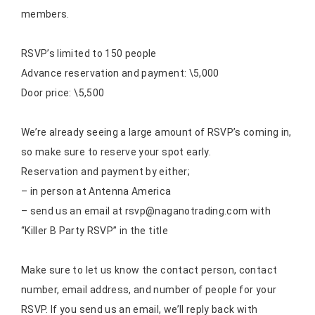
members.
RSVP’s limited to 150 people
Advance reservation and payment: \5,000
Door price: \5,500
We’re already seeing a large amount of RSVP’s coming in,
so make sure to reserve your spot early.
Reservation and payment by either;
– in person at Antenna America
– send us an email at rsvp@naganotrading.com with
“Killer B Party RSVP” in the title
Make sure to let us know the contact person, contact
number, email address, and number of people for your
RSVP. If you send us an email, we’ll reply back with