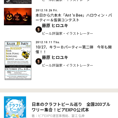
2012.10.26 Fri.
本日から六本木「Ant ‘n Bee」ハロウィン・パ
ーティー＆仮装コンテスト
藤原 ヒロユキ
ビール評論家・イラストレーター
2012.10.11 Thu.
10/27、キラーＢパーティー第二弾 今年も開
催！！
藤原 ヒロユキ
ビール評論家・イラストレーター
日本のクラフトビール巡り 全国203ブル
ワリー集合！ビアEXPO公式本
著：ビアEXPO運営事務局、富江 弘幸