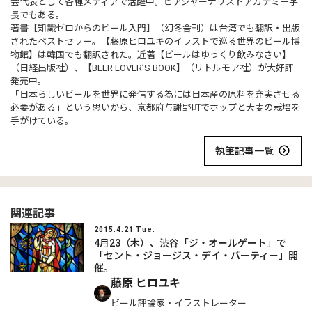
会代表として各種メディアで活躍中。ビアジャーナリストアカデミー学
長でもある。
著書【知識ゼロからのビール入門】（幻冬舎刊）は台湾でも翻訳・出版
されたベストセラー。【藤原ヒロユキのイラストで巡る世界のビール博
物館】は韓国でも翻訳された。近著【ビールはゆっくり飲みなさい】
（日経出版社）、【BEER LOVER’S BOOK】（リトルモア社）が大好評
発売中。
「日本らしいビールを世界に発信する為には日本産の原料を充実させる
必要がある」という思いから、京都府与謝野町でホップと大麦の栽培を
手がけている。
執筆記事一覧
関連記事
2015.4.21 Tue.
4月23（木）、渋谷「ジ・オールゲート」で
「セント・ジョージス・デイ・パーティー」開
催。
藤原 ヒロユキ
ビール評論家・イラストレーター