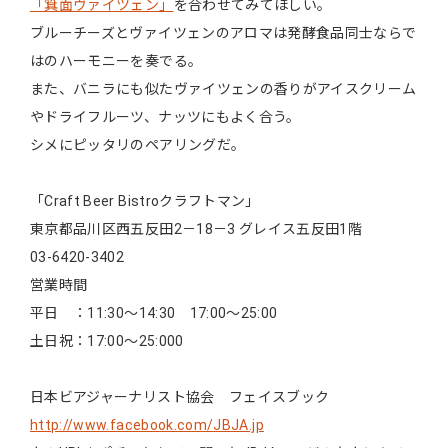
「箕面ヴァイツェン」
を合わせてみてほしい。
ブルーチーズとヴァイツェンのアロマは発酵食品同士ならで
はのハーモニーを奏でる。
また、バニラにも似たヴァイツェンの香りがアイスクリーム
やドライフルーツ、ナッツにもよく合う。
シメにピッタリのペアリングだ。
「Craft Beer Bistroクラフトマン」
東京都品川区西五反田2－18－3 グレイス五反田1階
03-6420-3402
営業時間
平日 ：11:30～14:30 17:00～25:00
土日祝：17:00～25:000
日本ビアジャーナリスト協会 フェイスブック
http://www.facebook.com/JBJA.jp