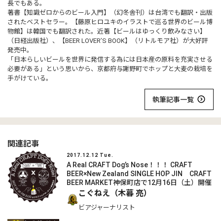
長でもある。
著書【知識ゼロからのビール入門】（幻冬舎刊）は台湾でも翻訳・出版
されたベストセラー。【藤原ヒロユキのイラストで巡る世界のビール博
物館】は韓国でも翻訳された。近著【ビールはゆっくり飲みなさい】
（日経出版社）、【BEER LOVER’S BOOK】（リトルモア社）が大好評
発売中。
「日本らしいビールを世界に発信する為には日本産の原料を充実させる
必要がある」という思いから、京都府与謝野町でホップと大麦の栽培を
手がけている。
執筆記事一覧
関連記事
2017.12.12 Tue.
A Real CRAFT Dog’s Nose！！！ CRAFT
BEER×New Zealand SINGLE HOP JIN CRAFT
BEER MARKET神保町店で12月16日（土）開催
こぐねえ（木暮 亮）
ビアジャーナリスト