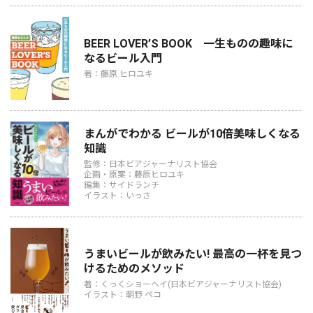
BEER LOVER’S BOOK 一生ものの趣味に
なるビール入門
著：藤原 ヒロユキ
まんがでわかる ビールが10倍美味しくなる
知識
監修：日本ビアジャーナリスト協会
企画・原案：藤原ヒロユキ
編集：サイドランチ
イラスト：いっさ
うまいビールが飲みたい! 最高の一杯を見つ
けるためのメソッド
著：くっくショーヘイ(日本ビアジャーナリスト協会)
イラスト：朝野 ペコ