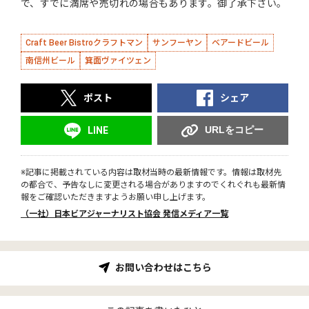
で、すでに満席や売切れの場合もあります。御了承下さい。
Craft Beer Bistroクラフトマン
サンフーヤン
ベアードビール
南信州ビール
箕面ヴァイツェン
ポスト
シェア
URLをコピー
LINE
※記事に掲載されている内容は取材当時の最新情報です。情報は取材先
の都合で、予告なしに変更される場合がありますのでくれぐれも最新情
報をご確認いただきますようお願い申し上げます。
（一社）日本ビアジャーナリスト協会 発信メディア一覧
お問い合わせはこちら