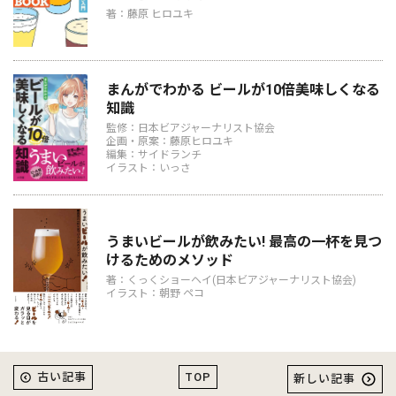
著：藤原 ヒロユキ
まんがでわかる ビールが10倍美味しくなる
知識
監修：日本ビアジャーナリスト協会
企画・原案：藤原ヒロユキ
編集：サイドランチ
イラスト：いっさ
うまいビールが飲みたい! 最高の一杯を見つ
けるためのメソッド
著：くっくショーヘイ(日本ビアジャーナリスト協会)
イラスト：朝野 ペコ
TOP
古い記事
新しい記事