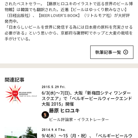
されたベストセラー。【藤原ヒロユキのイラストで巡る世界のビール博
物館】は韓国でも翻訳された。近著【ビールはゆっくり飲みなさい】
（日経出版社）、【BEER LOVER’S BOOK】（リトルモア社）が大好評
発売中。
「日本らしいビールを世界に発信する為には日本産の原料を充実させる
必要がある」という思いから、京都府与謝野町でホップと大麦の栽培を
手がけている。
執筆記事一覧
関連記事
2015.5.29 Fri.
6/3(水)～7(日)、大阪「新梅田シティ ワンダー
スクエア」で「ベルギービールウィークエンド
大阪 2015」開催
藤原 ヒロユキ
ビール評論家・イラストレーター
2014.9.4 Thu.
9/4(木）～15（月・祝）、「ベルギービールウ