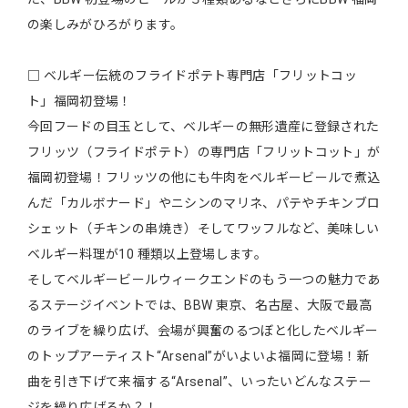
の楽しみがひろがります。
□ ベルギー伝統のフライドポテト専門店「フリットコッ
ト」福岡初登場！
今回フードの目玉として、ベルギーの無形遺産に登録された
フリッツ（フライドポテト）の専門店「フリットコット」が
福岡初登場！フリッツの他にも牛肉をベルギービールで煮込
んだ「カルボナード」やニシンのマリネ、パテやチキンブロ
シェット（チキンの串焼き）そしてワッフルなど、美味しい
ベルギー料理が10 種類以上登場します。
そしてベルギービールウィークエンドのもう一つの魅力であ
るステージイベントでは、BBW 東京、名古屋、大阪で最高
のライブを繰り広げ、会場が興奮のるつぼと化したベルギー
のトップアーティスト“Arsenal”がいよいよ福岡に登場！新
曲を引き下げて来福する“Arsenal”、いったいどんなステー
ジを繰り広げるか？！