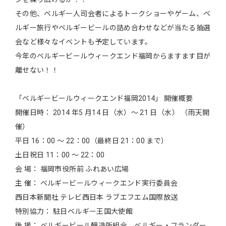
その他、ベルギー人司会者によるトークショーやゲーム、ベ
ルギー旅行やベルギービールの詰め合わせなどが当たる抽選
会など様々なイベントも予定しています。
今年のベルギービールウィークエンド福岡からますます目が
離せない！！
「ベルギービールウィークエンド福岡2014」 開催概要
開催日時： 2014 年5 月14 日（水）～ 21 日（水） （雨天開
催）
平日 16：00 ～ 22：00（最終日 21：00 まで）
土日祝日 11：00 ～ 22：00
会 場： 福岡市役所前 ふれあい広場
主 催： ベルギービールウィークエンド実行委員会
西日本新聞社 テレビ西日本 ラブエフエム国際放送
特別協力： 駐日ベルギー王国大使館
後 援： ベルギービール醸造所組合、ベルギー・フランダー