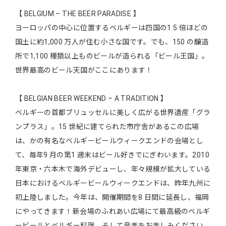
【 BELGIUM – THE BEER PARADISE 】
ヨーロッパの中心に位置するベルギーは四国の1.5 倍ほどの
国土に約1,000 万人が住む小さな国です。でも、150 の醸造
所で1,100 種類以上ものビールが造られる「ビール王国」。
世界最高のビール天国がここにあります！
【 BELGIAN BEER WEEKEND – A TRADITION 】
ベルギーの首都ブリュッセルに美しく広がる世界遺産「グラ
ンプラス」。15 世紀に建てられた市庁舎があるこの広場
は、かの有名なベルギービールウィークエンドの会場とし
て、毎年9 月の第1 週末はビール好きでにぎわいます。2010
年東京・六本木で海外デビューし、年々規模が拡大している
日本におけるベルギービールウィークエンドは、昨年九州に
初上陸しました。今年は、開催期間を8 日間に延長し、福岡
にやってきます！新会場のふれあい広場にて最高級のベルギ
ービールとベルギー料理、そして音楽をお楽しみください。