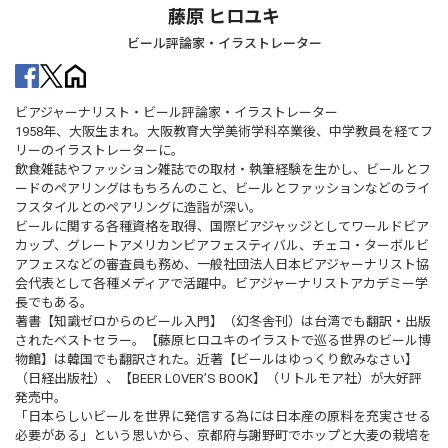
藤原 ヒロユキ
ビール評論家・イラストレーター
ビアジャーナリスト・ビール評論家・イラストレーター
1958年、大阪生まれ。大阪教育大学美術学科卒業後、中学教員を経てフ
リーのイラストレーターに。
飲食雑誌やファッション雑誌での取材・執筆経験を生かし、ビールとフ
ードのペアリングはもちろんのこと、ビールとファッションなどのライ
フスタイルとのペアリングに造詣が深い。
ビールに関する各種資格を取得、国際ビアジャッジとしてワールドビア
カップ、グレートアメリカンビアフェスティバル、チェコ・ターボルビ
アフェスなどの審査員も務め、一般社団法人日本ビアジャーナリスト協
会代表として各種メディアで活躍中。ビアジャーナリストアカデミー学
長でもある。
著書【知識ゼロからのビール入門】（幻冬舎刊）は台湾でも翻訳・出版
されたベストセラー。【藤原ヒロユキのイラストで巡る世界のビール博
物館】は韓国でも翻訳された。近著【ビールはゆっくり飲みなさい】
（日経出版社）、【BEER LOVER’S BOOK】（リトルモア社）が大好評
発売中。
「日本らしいビールを世界に発信する為には日本産の原料を充実させる
必要がある」という思いから、京都府与謝野町でホップと大麦の栽培を