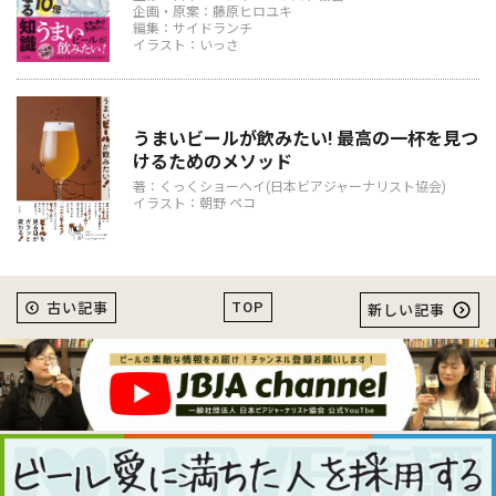
企画・原案：藤原ヒロユキ
編集：サイドランチ
イラスト：いっさ
うまいビールが飲みたい! 最高の一杯を見つ
けるためのメソッド
著：くっくショーヘイ(日本ビアジャーナリスト協会)
イラスト：朝野 ペコ
TOP
古い記事
新しい記事