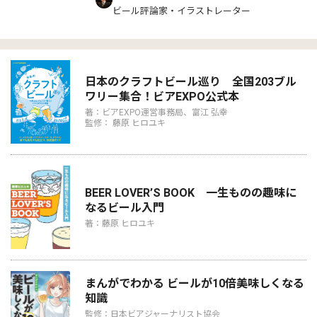
ビール評論家・イラストレーター
日本のクラフトビール巡り 全国203ブル
ワリー集合！ビアEXPO公式本
著：ビアEXPO運営事務局、富江 弘幸
監修： 藤原 ヒロユキ
BEER LOVER’S BOOK 一生ものの趣味に
なるビール入門
著：藤原 ヒロユキ
まんがでわかる ビールが10倍美味しくなる
知識
監修：日本ビアジャーナリスト協会