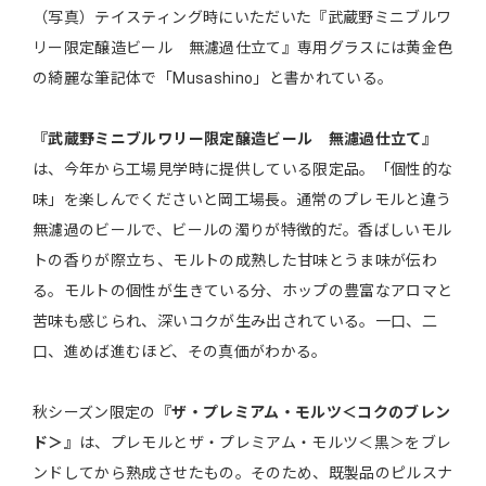
（写真）テイスティング時にいただいた『武蔵野ミニブルワ
リー限定醸造ビール 無濾過仕立て』専用グラスには黄金色
の綺麗な筆記体で「Musashino」と書かれている。
『武蔵野ミニブルワリー限定醸造ビール 無濾過仕立て』
は、今年から工場見学時に提供している限定品。「個性的な
味」を楽しんでくださいと岡工場長。通常のプレモルと違う
無濾過のビールで、ビールの濁りが特徴的だ。香ばしいモル
トの香りが際立ち、モルトの成熟した甘味とうま味が伝わ
る。モルトの個性が生きている分、ホップの豊富なアロマと
苦味も感じられ、深いコクが生み出されている。一口、二
口、進めば進むほど、その真価がわかる。
秋シーズン限定の
『ザ・プレミアム・モルツ＜コクのブレン
ド＞』
は、プレモルとザ・プレミアム・モルツ＜黒＞をブレ
ンドしてから熟成させたもの。そのため、既製品のピルスナ