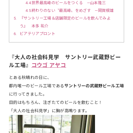
4.4
世界最高峰のビールをつくる ―山本隆三
4.5
終わりのない〝最高峰〟をめざす ―岡賀根雄
5
『サントリー工場＆店舗限定のビールを飲んでみよ
う』 本多 祐介
6
ビアテリアプロント
『大人の社会科見学 サントリー武蔵野ビー
ル工場』
コウゴ アヤコ
とある秋晴れの日に、
都内唯一のビール工場である
サントリーの武蔵野ビール工場
に行ってきました。
目的はもちろん、注ぎたてのビールを飲むこと！
「大人の社会科見学」に胸が高鳴ります。