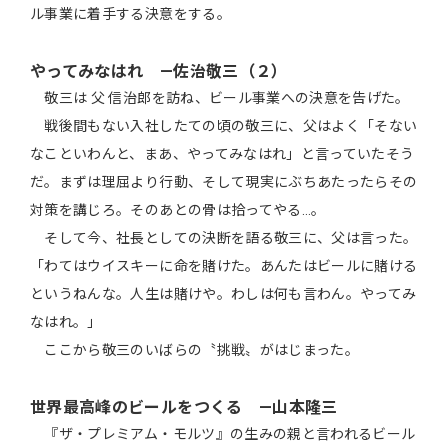
ル事業に着手する決意をする。
やってみなはれ ―佐治敬三（２）
敬三は 父 信治郎を訪ね、ビール事業への決意を告げた。
戦後間もない入社したての頃の敬三に、父はよく「そない
なこといわんと、まあ、やってみなはれ」と言っていたそう
だ。まずは理屈より行動、そして現実にぶちあたったらその
対策を講じろ。そのあとの骨は拾ってやる…。
そして今、社長としての決断を語る敬三に、父は言った。
「わてはウイスキーに命を賭けた。あんたはビールに賭ける
というねんな。人生は賭けや。わしは何も言わん。やってみ
なはれ。」
ここから敬三のいばらの〝挑戦〟がはじまった。
世界最高峰のビールをつくる ―山本隆三
『ザ・プレミアム・モルツ』の生みの親と言われるビール