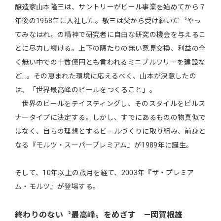
醸造家山本隆三は、サントリーがビール事業を始めてから７
年後の1968年に入社した。敬三は父から受け継いだ〝やっ
てみなはれ〟の精神で研究者に自由な研究の機会を与えるこ
とに尽力し続ける。上下の隔たりの無い意見交換、利益の全
く無い中での十数億円とも言われるミニブルワリーを建設な
ど…。その恵まれた環境に応えるべく、山本が決意したの
は、「世界最高峰のビールをつくること」。
世界のビールをテイスティングし、そのスタイルをピルス
ナータイプに決定する。しかし、すでにあるものの物真似で
はなく、自らの理想とするビールづくりに取り組み、前身と
なる『モルツ・スーパープレミアム』が1989年に誕生。
そして、10年以上の歳月を経て、2003年『ザ・プレミア
ム・モルツ』が登場する。
終わりのない〝最高峰〟をめざす ―岡賀根雄