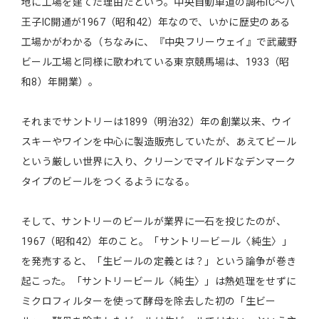
地に工場を建てた理由だという。中央自動車道の調布IC〜八
王子IC開通が1967（昭和42）年なので、いかに歴史のある
工場かがわかる（ちなみに、『中央フリーウェイ』で武蔵野
ビール工場と同様に歌われている東京競馬場は、1933（昭
和8）年開業）。
それまでサントリーは1899（明治32）年の創業以来、ウイ
スキーやワインを中心に製造販売していたが、あえてビール
という厳しい世界に入り、クリーンでマイルドなデンマーク
タイプのビールをつくるようになる。
そして、サントリーのビールが業界に一石を投じたのが、
1967（昭和42）年のこと。「サントリービール〈純生〉」
を発売すると、「生ビールの定義とは？」という論争が巻き
起こった。「サントリービール〈純生〉」は熱処理をせずに
ミクロフィルターを使って酵母を除去した初の「生ビー