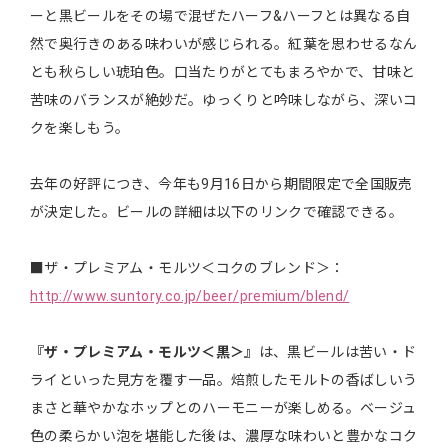
ーと黒ビールをその場で混ぜたハーフ&ハーフとは異なる自
然で奥行きのある味わいが感じられる。紅葉を思わせるなん
とも秋らしい琥珀色。口当たりがとてもまろやかで、甘味と
苦味のバランスが絶妙だ。ゆっくりと吟味しながら、深いコ
クを楽しもう。
去年の好評につき、今年も9月16日から期間限定で全国販売
が決定した。ビールの詳細は以下のリンクで確認できる。
■ザ・プレミアム・モルツ＜コクのブレンド＞：
http://www.suntory.co.jp/beer/premium/blend/
『ザ・プレミアム・モルツ＜黒＞』
は、黒ビールは苦い・ド
ライといった見方を覆す一品。焙煎したモルトの香ばしいう
まさと華やかなホップとのハーモニーが楽しめる。ベージュ
色の柔らかい泡を堪能した後は、濃厚な味わいと豊かなコク