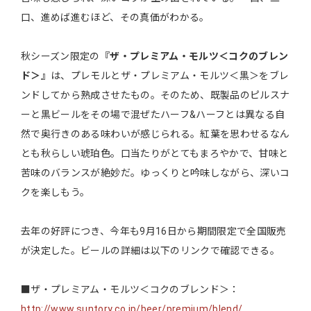
口、進めば進むほど、その真価がわかる。
秋シーズン限定の
『ザ・プレミアム・モルツ＜コクのブレン
ド＞』
は、プレモルとザ・プレミアム・モルツ＜黒＞をブレ
ンドしてから熟成させたもの。そのため、既製品のピルスナ
ーと黒ビールをその場で混ぜたハーフ&ハーフとは異なる自
然で奥行きのある味わいが感じられる。紅葉を思わせるなん
とも秋らしい琥珀色。口当たりがとてもまろやかで、甘味と
苦味のバランスが絶妙だ。ゆっくりと吟味しながら、深いコ
クを楽しもう。
去年の好評につき、今年も9月16日から期間限定で全国販売
が決定した。ビールの詳細は以下のリンクで確認できる。
■ザ・プレミアム・モルツ＜コクのブレンド＞：
http://www.suntory.co.jp/beer/premium/blend/