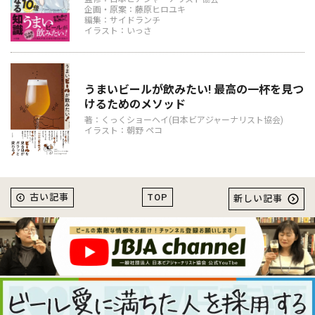
企画・原案：藤原ヒロユキ
編集：サイドランチ
イラスト：いっさ
うまいビールが飲みたい! 最高の一杯を見つ
けるためのメソッド
著：くっくショーヘイ(日本ビアジャーナリスト協会)
イラスト：朝野 ペコ
TOP
古い記事
新しい記事