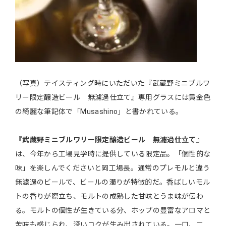
（写真）テイスティング時にいただいた『武蔵野ミニブルワ
リー限定醸造ビール 無濾過仕立て』専用グラスには黄金色
の綺麗な筆記体で「Musashino」と書かれている。
『武蔵野ミニブルワリー限定醸造ビール 無濾過仕立て』
は、今年から工場見学時に提供している限定品。「個性的な
味」を楽しんでくださいと岡工場長。通常のプレモルと違う
無濾過のビールで、ビールの濁りが特徴的だ。香ばしいモル
トの香りが際立ち、モルトの成熟した甘味とうま味が伝わ
る。モルトの個性が生きている分、ホップの豊富なアロマと
苦味も感じられ、深いコクが生み出されている。一口、二