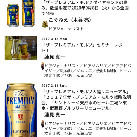
「ザ・プレミアム・モルツ ダイヤモンドの恵
み」数量限定で2020年9月8日（火）から全国
で発売
こぐねえ（木暮 亮）
ビアジャーナリスト
2017.3.13 Mon.
「ザ・プレミアム・モルツ」セミナーレポー
ト！
蓮見 真一
ビアジャーナリスト／ビアソムリエ／ビアアドバ
イザー／唎酒師／ソムリエ／焼酎唎酒師／ビール
検定１級／びあけん満点賞
2017.3.11 Sat.
「ザ・プレミアム・モルツ大幅リニューアル」
「２０１７年ザ・プレミアム・モルツ戦略説明
会」「サントリー＜天然水のビール工場＞東
京・武蔵野ブルワリーリニューアル」
蓮見 真一
ビアジャーナリスト／ビアソムリエ／ビアアドバ
イザー／唎酒師／ソムリエ／焼酎唎酒師／ビール
検定１級／びあけん満点賞