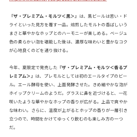
『ザ・プレミアム・モルツ＜黒＞』
は、黒ビールは苦い・ド
ライといった見方を覆す一品。焙煎したモルトの香ばしいう
まさと華やかなホップとのハーモニーが楽しめる。ベージュ
色の柔らかい泡を堪能した後は、濃厚な味わいと豊かなコク
が心地良くのどを通り抜ける。
今年、夏限定で発売した
『ザ・プレミアム・モルツ＜香るプ
レミアム＞』
は、プレモルとしては初のエールタイプのビー
ル。エール酵母を使い、上面発酵させた。きめ細やかな泡が
ホイップクリームのようだ。グラスに鼻を近づけると、一花
咲いたような華やかなホップの香りが広がる。上品で爽やか
な味わい。さらに、温度が上がるとホップの香りが一層引き
立つので、時間をかけてゆっくり飲むのも楽しみ方の一つ
だ。