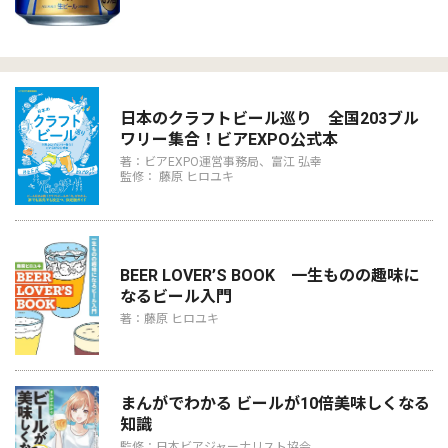
日本のクラフトビール巡り 全国203ブル
ワリー集合！ビアEXPO公式本
著：ビアEXPO運営事務局、富江 弘幸
監修： 藤原 ヒロユキ
BEER LOVER’S BOOK 一生ものの趣味に
なるビール入門
著：藤原 ヒロユキ
まんがでわかる ビールが10倍美味しくなる
知識
監修：日本ビアジャーナリスト協会