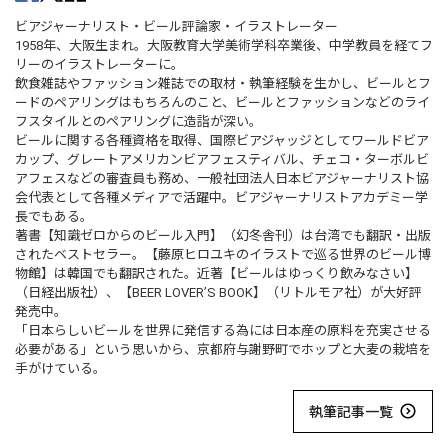
ビアジャーナリスト・ビール評論家・イラストレーター
1958年、大阪生まれ。大阪教育大学美術学科卒業後、中学教員を経てフ
リーのイラストレーターに。
飲食雑誌やファッション雑誌での取材・執筆経験を生かし、ビールとフ
ードのペアリングはもちろんのこと、ビールとファッションなどのライ
フスタイルとのペアリングに造詣が深い。
ビールに関する各種資格を取得、国際ビアジャッジとしてワールドビア
カップ、グレートアメリカンビアフェスティバル、チェコ・ターボルビ
アフェスなどの審査員も務め、一般社団法人日本ビアジャーナリスト協
会代表として各種メディアで活躍中。ビアジャーナリストアカデミー学
長でもある。
著書【知識ゼロからのビール入門】（幻冬舎刊）は台湾でも翻訳・出版
されたベストセラー。【藤原ヒロユキのイラストで巡る世界のビール博
物館】は韓国でも翻訳された。近著【ビールはゆっくり飲みなさい】
（日経出版社）、【BEER LOVER’S BOOK】（リトルモア社）が大好評
発売中。
「日本らしいビールを世界に発信する為には日本産の原料を充実させる
必要がある」という思いから、京都府与謝野町でホップと大麦の栽培を
手がけている。
執筆記事一覧