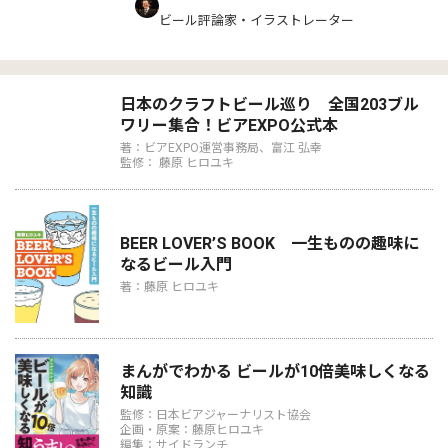
ビール評論家・イラストレーター
日本のクラフトビール巡り 全国203ブル
ワリー集合！ビアEXPO公式本
著：ビアEXPO運営事務局、富江 弘幸
監修： 藤原 ヒロユキ
BEER LOVER’S BOOK 一生ものの趣味に
なるビール入門
著：藤原 ヒロユキ
まんがでわかる ビールが10倍美味しくなる
知識
監修：日本ビアジャーナリスト協会
企画・原案：藤原ヒロユキ
編集：サイドランチ