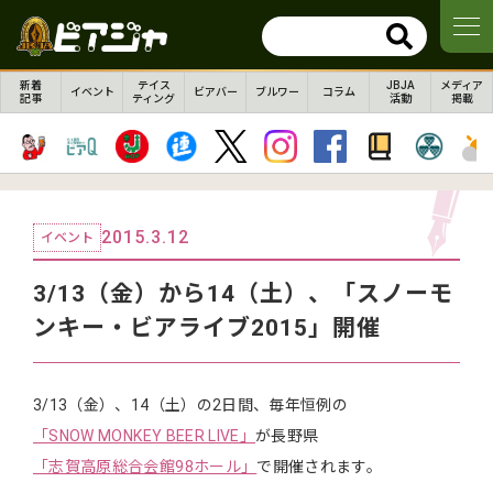
新着
テイス
JBJA
メディア
イベント
ビアバー
ブルワー
コラム
記事
ティング
活動
掲載
2015.3.12
イベント
3/13（金）から14（土）、「スノーモ
ンキー・ビアライブ2015」開催
3/13（金）、14（土）の2日間、毎年恒例の
「SNOW MONKEY BEER LIVE」
が長野県
「志賀高原総合会館98ホール」
で開催されます。