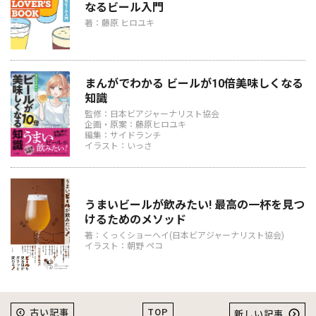
なるビール入門
著：藤原 ヒロユキ
まんがでわかる ビールが10倍美味しくなる
知識
監修：日本ビアジャーナリスト協会
企画・原案：藤原ヒロユキ
編集：サイドランチ
イラスト：いっさ
うまいビールが飲みたい! 最高の一杯を見つ
けるためのメソッド
著：くっくショーヘイ(日本ビアジャーナリスト協会)
イラスト：朝野 ペコ
TOP
古い記事
新しい記事