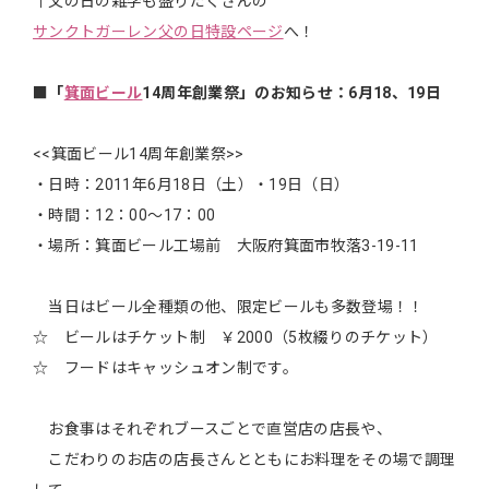
↑父の日の雑学も盛りだくさんの
サンクトガーレン父の日特設ページ
へ！
■「
箕面ビール
14周年創業祭」のお知らせ：6月18、19日
<<箕面ビール14周年創業祭>>
・日時：2011年6月18日（土）・19日（日）
・時間：12：00〜17：00
・場所：箕面ビール工場前 大阪府箕面市牧落3-19-11
当日はビール全種類の他、限定ビールも多数登場！！
☆ ビールはチケット制 ￥2000（5枚綴りのチケット）
☆ フードはキャッシュオン制です。
お食事はそれぞれブースごとで直営店の店長や、
こだわりのお店の店長さんとともにお料理をその場で調理