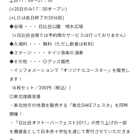
土日11：00〜21：30
(※20日のみ17：00オープン)
(※L.O.は各日終了の30分前)
◆会場 ・・・ 日比谷公園 噴水広場
（※日比谷会場では予約席のサービスは行っておりません）
◆入場料 ・・・ 無料（ただし飲食は有料）
◆ステージ ・・・ ドイツ音楽の演奏
◆その他 ・・・ ◎グッズ販売
・インフォメーションで「オリジナルコースター」を販売し
ます！
（6枚セット／300円（税込））
◎東北復興支援
・東北地方の地酒を販売する「東北SAKEフェスタ」を同時
開催！
・「日比谷オクトーバーフェスト2011」の売り上げの一部
を義援金として日本赤十字社を通じて寄付させていただきま