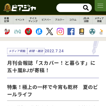
新着
テイス
JBJA
メディア
イベント
ビアバー
ブルワー
コラム
記事
ティング
活動
掲載
2022.7.24
メディア掲載
新聞・雑誌
月刊会報誌「スカパー！と暮らす」に
五十嵐BJが寄稿！
特集！極上の一杯で今宵も乾杯 夏のビ
ールライフ