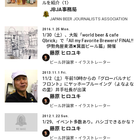
ルを紹介〈1〉
JBJA事務局
JAPAN BEER JOURNALISTS ASSOCIATION
2016.1.25 Mon.
1/30（土）、大阪「world beer & cafe
Qbrick」で「All my Favorite Brewers! FINAL!!
伊勢角屋麦酒✖箕面ビール篇」開催
藤原 ヒロユキ
ビール評論家・イラストレーター
2013.11.1 Fri.
11/2（土）午前10時からの『グローバルナビ
フロント』にヤッホーブルーイング（よなよな
の里）井手社長が出演
藤原 ヒロユキ
ビール評論家・イラストレーター
2012.1.22 Sun.
1/29、イベント多数あり。ハシゴできるかな？
藤原 ヒロユキ
ビール評論家・イラストレーター