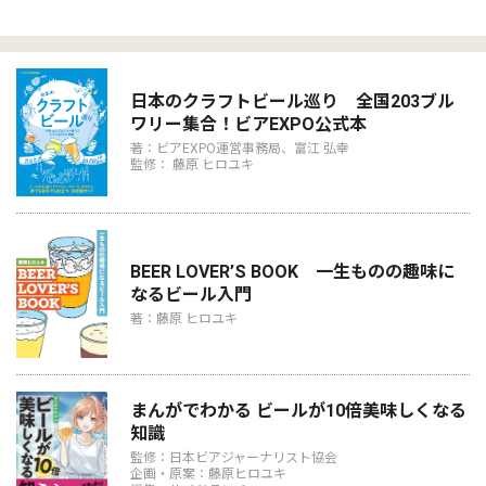
日本のクラフトビール巡り 全国203ブル
ワリー集合！ビアEXPO公式本
著：ビアEXPO運営事務局、富江 弘幸
監修： 藤原 ヒロユキ
BEER LOVER’S BOOK 一生ものの趣味に
なるビール入門
著：藤原 ヒロユキ
まんがでわかる ビールが10倍美味しくなる
知識
監修：日本ビアジャーナリスト協会
企画・原案：藤原ヒロユキ