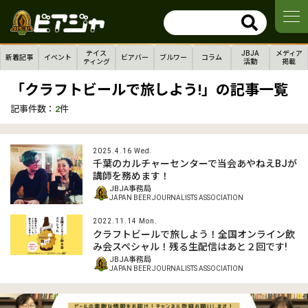
テイス
JBJA
メディア
新着記事
イベント
ビアバー
ブルワー
コラム
ティング
活動
掲載
「クラフトビールで旅しよう!」の記事一覧
記事件数：
2
件
2025.4.16 Wed.
千葉のカルチャーセンターで当会あやねえBJが
講師を務めます！
JBJA事務局
JAPAN BEER JOURNALISTS ASSOCIATION
2022.11.14 Mon.
クラフトビールで旅しよう！全国オンライン飲
み会スペシャル！残る生配信はあと２回です!
JBJA事務局
JAPAN BEER JOURNALISTS ASSOCIATION