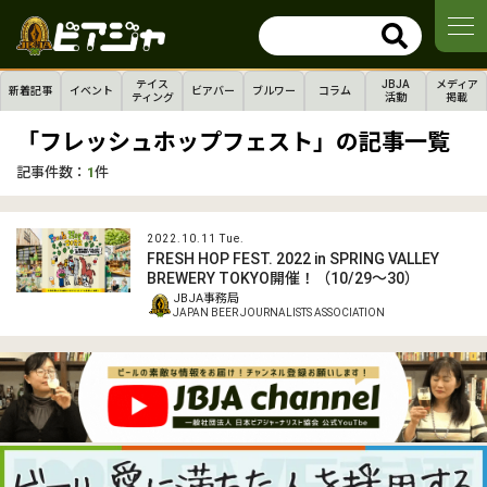
テイス
JBJA
メディア
新着記事
イベント
ビアバー
ブルワー
コラム
ティング
活動
掲載
「フレッシュホップフェスト」の記事一覧
記事件数：
1
件
2022.10.11 Tue.
FRESH HOP FEST. 2022 in SPRING VALLEY
BREWERY TOKYO開催！（10/29〜30）
JBJA事務局
JAPAN BEER JOURNALISTS ASSOCIATION