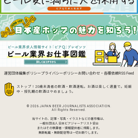
運営団体
編集ポリシー
プライバシーポリシー
お問い合わせ・各種依頼
RSS Feed
ストップ！20歳未満者の飲酒・飲酒運転。お酒は楽しく適量で。
妊娠
中・授乳期の飲酒はやめましょう。
© 2026 JAPAN BEER JOURNALISTS ASSOCIATION.
All Rights Reserved.
当サイトの、記事・写真・イラストなどの著作権は、
一般社団法人 日本ビアジャーナリスト協会
またはその執筆者・情報提供者に帰属します。
無断転載・無断配信等は一切お断りします。