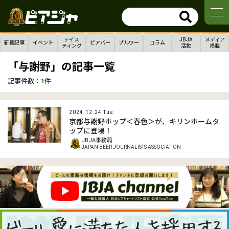
テイス
JBJA
メディア
新着記事
イベント
ビアバー
ブルワー
コラム
ティング
活動
掲載
「与謝野」の記事一覧
記事件数：
1
件
2024.12.24 Tue.
京都与謝野ホップ＜春色＞が、キリンホームタ
ップに登場！
JBJA事務局
JAPAN BEER JOURNALISTS ASSOCIATION