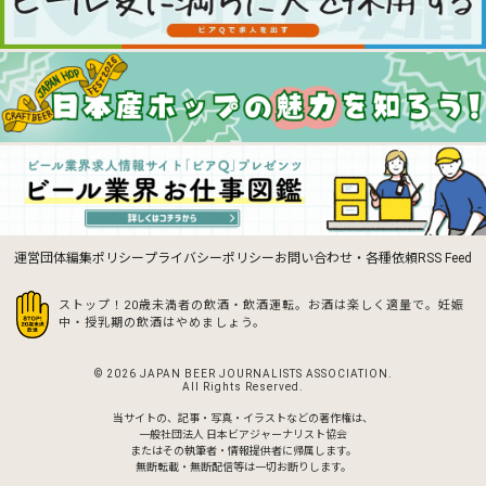
運営団体
編集ポリシー
プライバシーポリシー
お問い合わせ・各種依頼
RSS Feed
ストップ！20歳未満者の飲酒・飲酒運転。お酒は楽しく適量で。
妊娠
中・授乳期の飲酒はやめましょう。
© 2026 JAPAN BEER JOURNALISTS ASSOCIATION.
All Rights Reserved.
当サイトの、記事・写真・イラストなどの著作権は、
一般社団法人 日本ビアジャーナリスト協会
またはその執筆者・情報提供者に帰属します。
無断転載・無断配信等は一切お断りします。